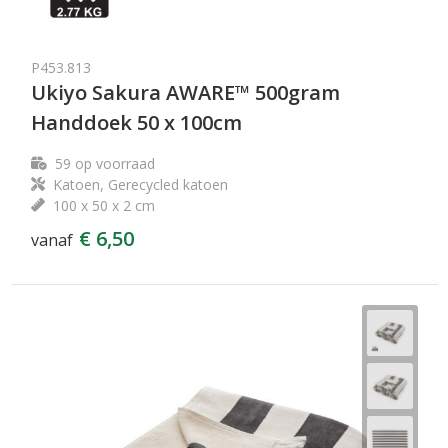
P453.813
Ukiyo Sakura AWARE™ 500gram
Handdoek 50 x 100cm
59
op voorraad
Katoen, Gerecycled katoen
100 x 50 x 2 cm
€ 6,50
vanaf