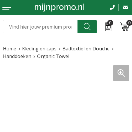
0
0
Kerst
Relatiegeschenken
Home
Kleding en caps
Badtextiel en Douche
Sinterklaas
Kleding & caps
Handdoeken
Organic Towel
Voetbal, EK en WK
Sportkleding
Werkkleding
Tassen en reizen
Beurs en evenementen
Bloemen en planten