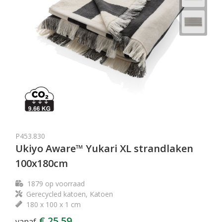
P453.830
Ukiyo Aware™ Yukari XL strandlaken
100x180cm
1879
op voorraad
Gerecycled katoen, Katoen
180 x 100 x 1 cm
€ 25,59
vanaf