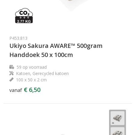
P453.813
Ukiyo Sakura AWARE™ 500gram
Handdoek 50 x 100cm
59
op voorraad
Katoen, Gerecycled katoen
100 x 50 x 2 cm
€ 6,50
vanaf