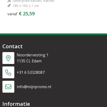
Gerecycled katoen, Katoen
180 x 100 x 1 cm
€ 25,59
vanaf
Contact
Noordervesting 1
1135 CL Edam
+31 6 53328087
info@mijnpromo.nl
Informatie