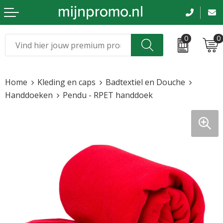
0
0
Kerst
Relatiegeschenken
Home
Kleding en caps
Badtextiel en Douche
Sinterklaas
Kleding & caps
Handdoeken
Pendu - RPET handdoek
Voetbal, EK en WK
Sportkleding
Werkkleding
Tassen en reizen
Beurs en evenementen
Bloemen en planten