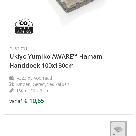
P453.791
Ukiyo Yumiko AWARE™ Hamam
Handdoek 100x180cm
4323
op voorraad
Katoen, Gerecycled katoen
180 x 100 x 2 cm
€ 10,65
vanaf