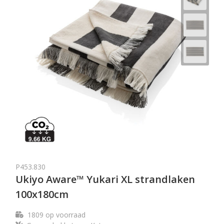
P453.830
Ukiyo Aware™ Yukari XL strandlaken
100x180cm
1809
op voorraad