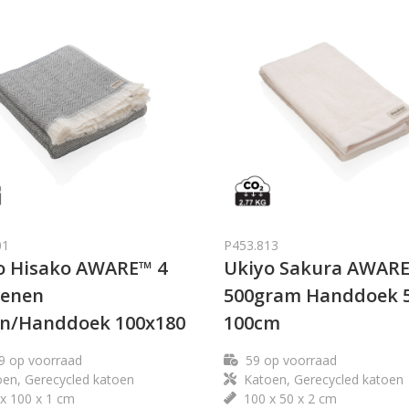
01
P453.813
o Hisako AWARE™ 4
Ukiyo Sakura AWAR
oenen
500gram Handdoek 5
n/Handdoek 100x180
100cm
9
op voorraad
59
op voorraad
en, Gerecycled katoen
Katoen, Gerecycled katoen
x 100 x 1 cm
100 x 50 x 2 cm