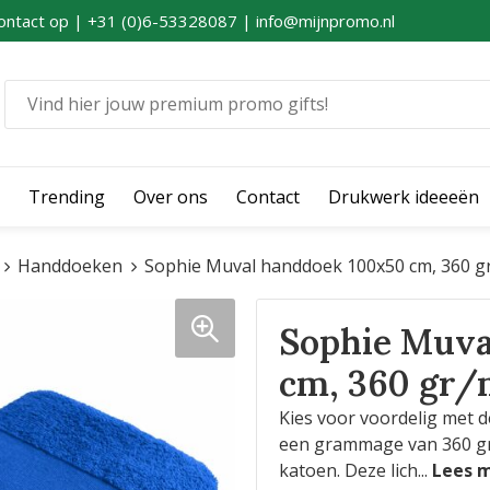
ontact op | +31 (0)6-53328087 | info@mijnpromo.nl
Trending
Over ons
Contact
Drukwerk ideeeën
Handdoeken
Sophie Muval handdoek 100x50 cm, 360 g
Sophie Muva
cm, 360 gr/
Kies voor voordelig met 
een grammage van 360 gr
katoen. Deze lich
...