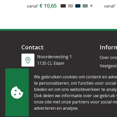
€ 10,65
vanaf
vanaf
Contact
Infor
Noordervesting 1
Over on
1135 CL Edam
Veelgest
Nieuwsb
+31 6 53328087
We gebruiken cookies om content en adve
te personaliseren, om functies voor social
bieden en om ons websiteverkeer te analy
info@mijnpromo.nl
Ook delen we informatie over uw gebruik
onze site met onze partners voor social m
adverteren en analyse.