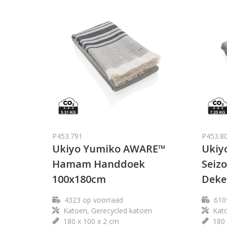
P453.791
P453.8
Ukiyo Yumiko AWARE™
Ukiy
Hamam Handdoek
Seiz
100x180cm
Deke
4323
op voorraad
610
Katoen, Gerecycled katoen
Kato
180 x 100 x 2 cm
180 