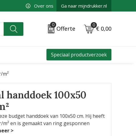
Over ons
Ga naar mijndrukker.nl
0
0
€ 0,00
Offerte
Speciaal productverzoek
r/m²
l handdoek 100x50
m²
deze budget handdoek van 100x50 cm. Hij heeft
/m² en is gemaakt van ring gesponnen