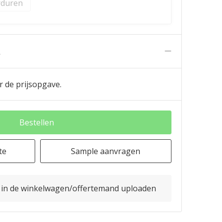
duren
n
r de prijsopgave.
Bestellen
te
Sample aanvragen
o in de winkelwagen/offertemand uploaden