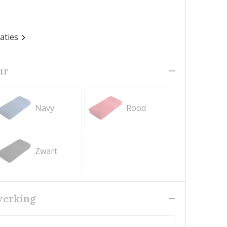
caties
ur
Navy
Rood
Zwart
werking