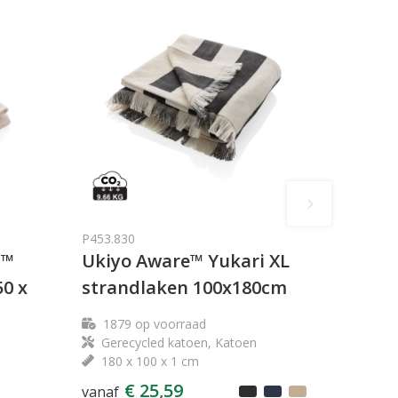
P453.830
E™
Ukiyo Aware™ Yukari XL
0 x
strandlaken 100x180cm
1879
op voorraad
Gerecycled katoen, Katoen
180 x 100 x 1 cm
€ 25,59
vanaf