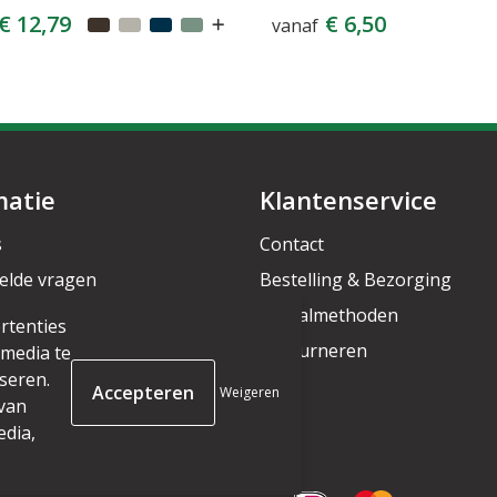
€ 12,79
€ 6,50
vanaf
matie
Klantenservice
s
Contact
elde vragen
Bestelling & Bezorging
rief
Betaalmethoden
rtenties
Retourneren
 media te
seren.
Weigeren
 van
edia,