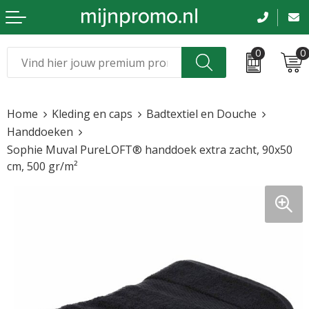
0
0
Kerst
Relatiegeschenken
Home
Kleding en caps
Badtextiel en Douche
Sinterklaas
Kleding & caps
Handdoeken
Sophie Muval PureLOFT® handdoek extra zacht, 90x50
Voetbal, EK en WK
Sportkleding
cm, 500 gr/m²
Werkkleding
Tassen en reizen
Beurs en evenementen
Bloemen en planten