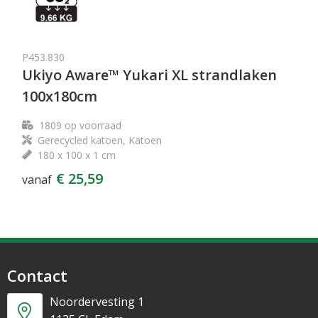
P453.830
Ukiyo Aware™ Yukari XL strandlaken
100x180cm
1809
op voorraad
Gerecycled katoen, Katoen
180 x 100 x 1 cm
€ 25,59
vanaf
Contact
Noordervesting 1