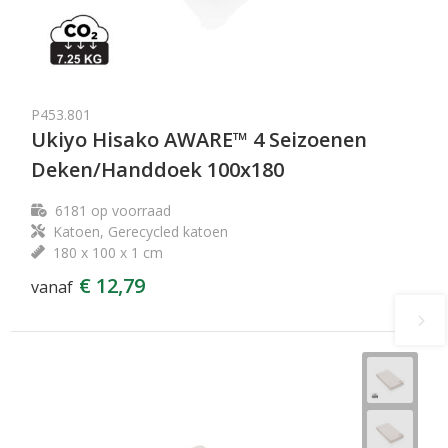
P453.801
Ukiyo Hisako AWARE™ 4 Seizoenen
Deken/Handdoek 100x180
6181
op voorraad
Katoen, Gerecycled katoen
180 x 100 x 1 cm
€ 12,79
vanaf