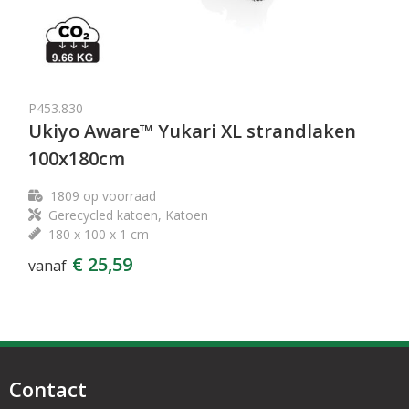
P453.830
Ukiyo Aware™ Yukari XL strandlaken
100x180cm
1809
op voorraad
Gerecycled katoen, Katoen
180 x 100 x 1 cm
€ 25,59
vanaf
Contact