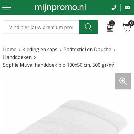
0
0
Kerst
Relatiegeschenken
Home
Kleding en caps
Badtextiel en Douche
Sinterklaas
Kleding & caps
Handdoeken
Sophie Muval handdoek bio 100x50 cm, 500 gr/m²
Voetbal, EK en WK
Sportkleding
Werkkleding
Tassen en reizen
Beurs en evenementen
Bloemen en planten