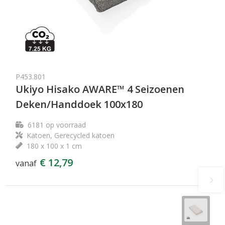
P453.801
Ukiyo Hisako AWARE™ 4 Seizoenen
Deken/Handdoek 100x180
6181
op voorraad
Katoen, Gerecycled katoen
180 x 100 x 1 cm
€ 12,79
vanaf