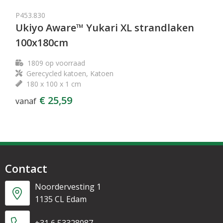
P453.830
Ukiyo Aware™ Yukari XL strandlaken
100x180cm
1809
op voorraad
Gerecycled katoen, Katoen
180 x 100 x 1 cm
€ 25,59
vanaf
Contact
Noordervesting 1
1135 CL Edam
+31 6 53328087