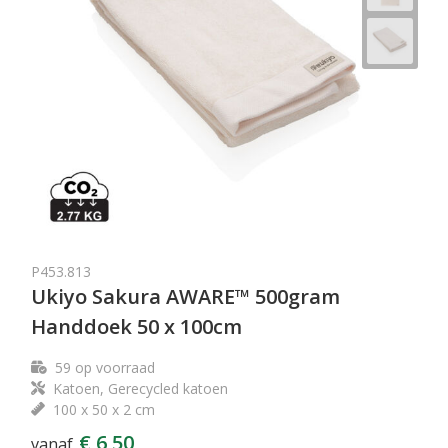
P453.813
Ukiyo Sakura AWARE™ 500gram
Handdoek 50 x 100cm
59
op voorraad
Katoen, Gerecycled katoen
100 x 50 x 2 cm
€ 6,50
vanaf