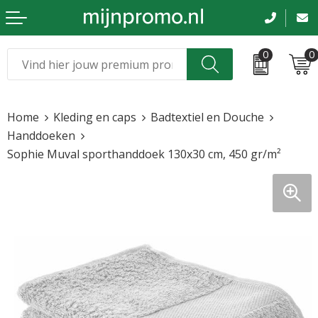
0
0
Kerst
Relatiegeschenken
Home
Kleding en caps
Badtextiel en Douche
Sinterklaas
Kleding & caps
Handdoeken
Sophie Muval sporthanddoek 130x30 cm, 450 gr/m²
Voetbal, EK en WK
Sportkleding
Werkkleding
Tassen en reizen
Beurs en evenementen
Bloemen en planten