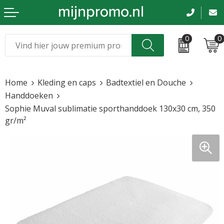
0
0
Kerst
Relatiegeschenken
Home
Kleding en caps
Badtextiel en Douche
Sinterklaas
Kleding & caps
Handdoeken
Sophie Muval sublimatie sporthanddoek 130x30 cm, 350
Voetbal, EK en WK
Sportkleding
gr/m²
Werkkleding
Tassen en reizen
Beurs en evenementen
Bloemen en planten