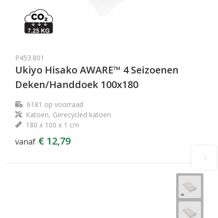
P453.801
Ukiyo Hisako AWARE™ 4 Seizoenen
Deken/Handdoek 100x180
6181
op voorraad
Katoen, Gerecycled katoen
180 x 100 x 1 cm
€ 12,79
vanaf