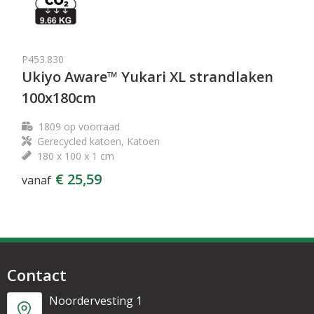
P453.830
Ukiyo Aware™ Yukari XL strandlaken
100x180cm
1809
op voorraad
Gerecycled katoen, Katoen
180 x 100 x 1 cm
€ 25,59
vanaf
Contact
Noordervesting 1