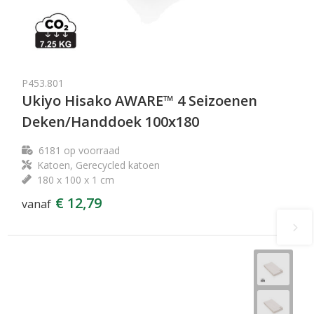
P453.801
Ukiyo Hisako AWARE™ 4 Seizoenen
Deken/Handdoek 100x180
6181
op voorraad
Katoen, Gerecycled katoen
180 x 100 x 1 cm
€ 12,79
vanaf