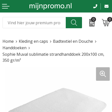
0
0
Kerst
Relatiegeschenken
Home
Kleding en caps
Badtextiel en Douche
Sinterklaas
Kleding & caps
Handdoeken
Sophie Muval sublimatie strandhanddoek 200x100 cm,
Voetbal, EK en WK
Sportkleding
350 gr/m²
Werkkleding
Tassen en reizen
Beurs en evenementen
Bloemen en planten