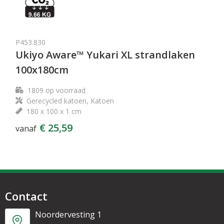
P453.830
Ukiyo Aware™ Yukari XL strandlaken
100x180cm
1809
op voorraad
Gerecycled katoen, Katoen
180 x 100 x 1 cm
€ 25,59
vanaf
Contact
Noordervesting 1