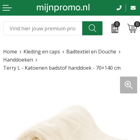
0
0
Kerst
Relatiegeschenken
Home
Kleding en caps
Badtextiel en Douche
Sinterklaas
Kleding & caps
Handdoeken
Terry L - Katoenen badstof handdoek - 70×140 cm
Voetbal, EK en WK
Sportkleding
Werkkleding
Tassen en reizen
Beurs en evenementen
Bloemen en planten