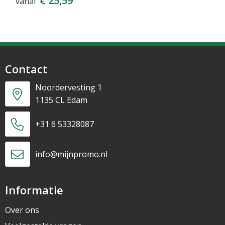
€ 25,59
vanaf
Contact
Noordervesting 1
1135 CL Edam
+31 6 53328087
info@mijnpromo.nl
Informatie
Over ons