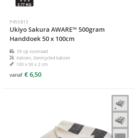
P453.813
Ukiyo Sakura AWARE™ 500gram
Handdoek 50 x 100cm
59
op voorraad
Katoen, Gerecycled katoen
100 x 50 x 2 cm
€ 6,50
vanaf