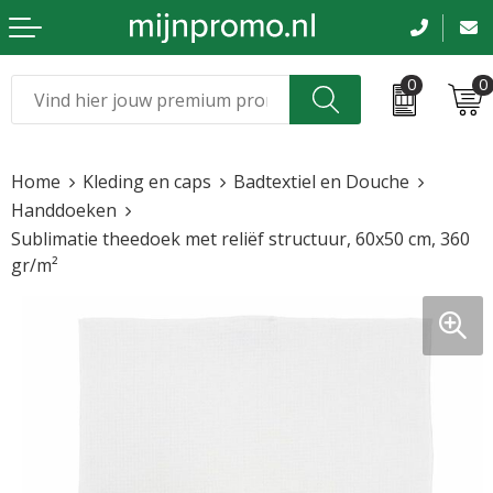
0
0
Kerst
Relatiegeschenken
Home
Kleding en caps
Badtextiel en Douche
Sinterklaas
Kleding & caps
Handdoeken
Sublimatie theedoek met reliëf structuur, 60x50 cm, 360
Voetbal, EK en WK
Sportkleding
gr/m²
Werkkleding
Tassen en reizen
Beurs en evenementen
Bloemen en planten