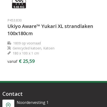
P453.830
Ukiyo Aware™ Yukari XL strandlaken
100x180cm
1809
op voorraad
Gerecycled katoen, Katoen
180 x 100 x 1 cm
€ 25,59
vanaf
Contact
Noordervesting 1