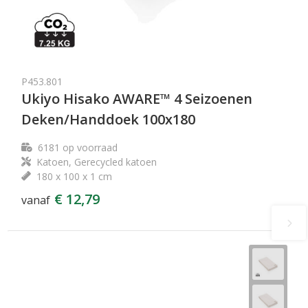
P453.801
Ukiyo Hisako AWARE™ 4 Seizoenen
Deken/Handdoek 100x180
6181
op voorraad
Katoen, Gerecycled katoen
180 x 100 x 1 cm
€ 12,79
vanaf