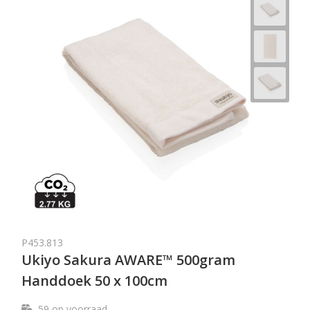
P453.813
Ukiyo Sakura AWARE™ 500gram
Handdoek 50 x 100cm
59
op voorraad