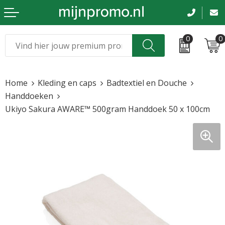
0
0
Kerst
Relatiegeschenken
Home
Kleding en caps
Badtextiel en Douche
Sinterklaas
Kleding & caps
Handdoeken
Ukiyo Sakura AWARE™ 500gram Handdoek 50 x 100cm
Voetbal, EK en WK
Sportkleding
Werkkleding
Tassen en reizen
Beurs en evenementen
Bloemen en planten