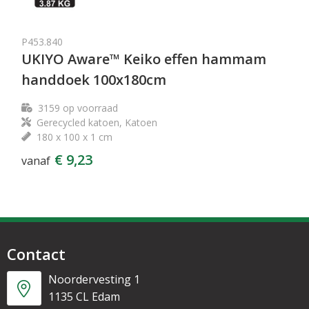
P453.840
UKIYO Aware™ Keiko effen hammam
handdoek 100x180cm
3159
op voorraad
Gerecycled katoen, Katoen
180 x 100 x 1 cm
€ 9,23
vanaf
Contact
Noordervesting 1
1135 CL Edam