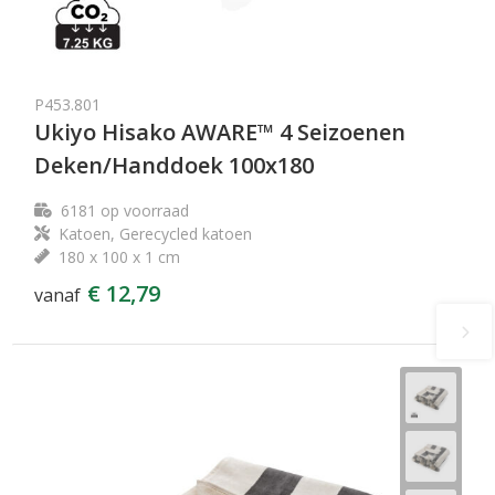
P453.801
Ukiyo Hisako AWARE™ 4 Seizoenen
Deken/Handdoek 100x180
6181
op voorraad
Katoen, Gerecycled katoen
180 x 100 x 1 cm
€ 12,79
vanaf