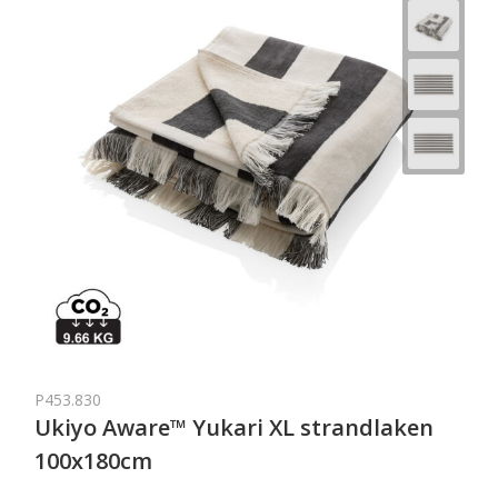
P453.830
Ukiyo Aware™ Yukari XL strandlaken
100x180cm