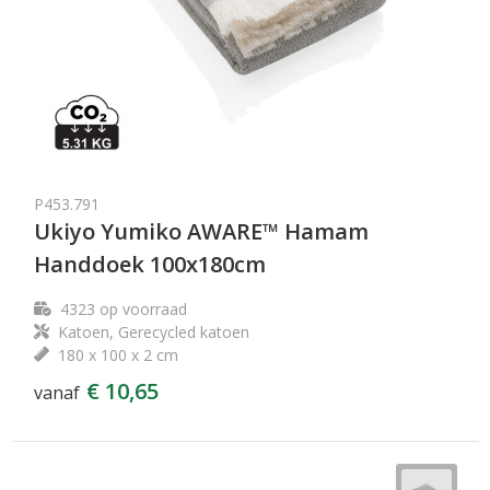
P453.791
Ukiyo Yumiko AWARE™ Hamam
Handdoek 100x180cm
4323
op voorraad
Katoen, Gerecycled katoen
180 x 100 x 2 cm
€ 10,65
vanaf