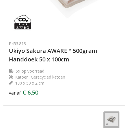
P453.813
Ukiyo Sakura AWARE™ 500gram
Handdoek 50 x 100cm
59
op voorraad
Katoen, Gerecycled katoen
100 x 50 x 2 cm
€ 6,50
vanaf