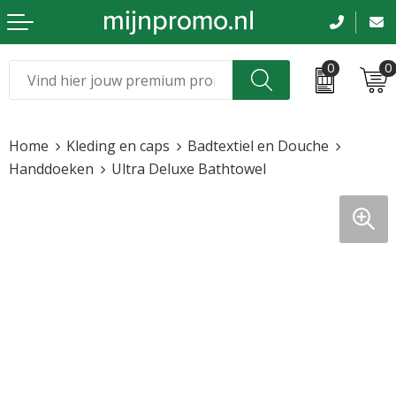
0
0
Kerst
Relatiegeschenken
Home
Kleding en caps
Badtextiel en Douche
Sinterklaas
Kleding & caps
Handdoeken
Ultra Deluxe Bathtowel
Voetbal, EK en WK
Sportkleding
Werkkleding
Tassen en reizen
Beurs en evenementen
Bloemen en planten