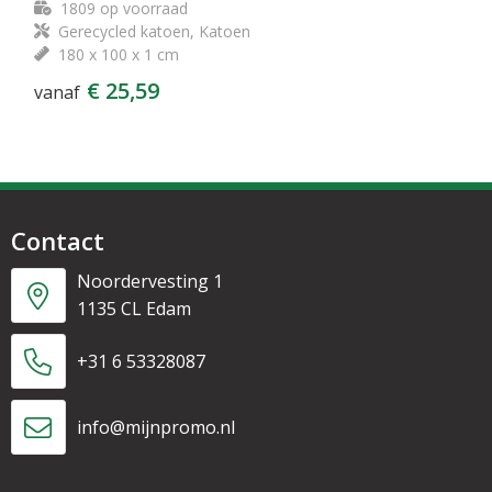
1809
op voorraad
Gerecycled katoen, Katoen
180 x 100 x 1 cm
€ 25,59
vanaf
Contact
Noordervesting 1
1135 CL Edam
+31 6 53328087
info@mijnpromo.nl