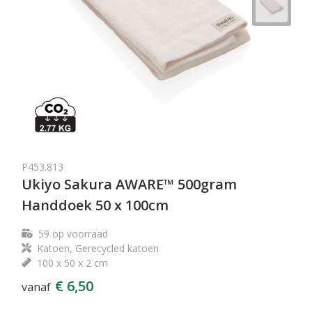
P453.813
Ukiyo Sakura AWARE™ 500gram
Handdoek 50 x 100cm
59
op voorraad
Katoen, Gerecycled katoen
100 x 50 x 2 cm
€ 6,50
vanaf