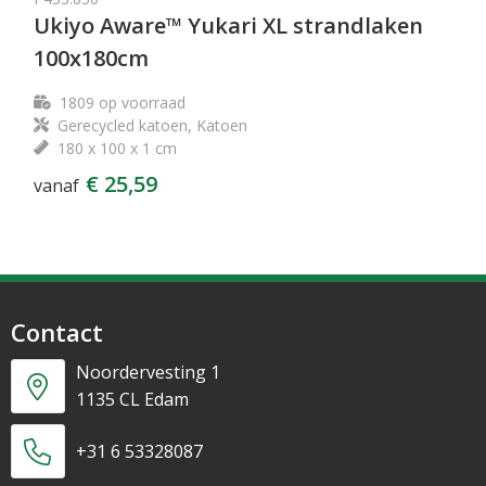
Ukiyo Aware™ Yukari XL strandlaken
100x180cm
1809
op voorraad
Gerecycled katoen, Katoen
180 x 100 x 1 cm
€ 25,59
vanaf
Contact
Noordervesting 1
1135 CL Edam
+31 6 53328087