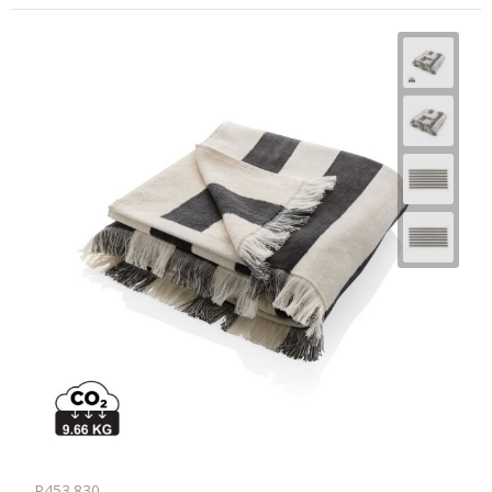
P453.830