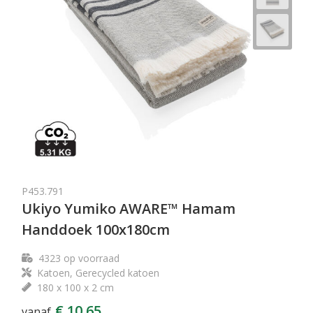
P453.791
Ukiyo Yumiko AWARE™ Hamam
Handdoek 100x180cm
4323
op voorraad
Katoen, Gerecycled katoen
180 x 100 x 2 cm
€ 10,65
vanaf