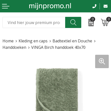
0
0
Kerst
Relatiegeschenken
Home
Kleding en caps
Badtextiel en Douche
Sinterklaas
Kleding & caps
Handdoeken
VINGA Birch handdoek 40x70
Voetbal, EK en WK
Sportkleding
Werkkleding
Tassen en reizen
Beurs en evenementen
Bloemen en planten