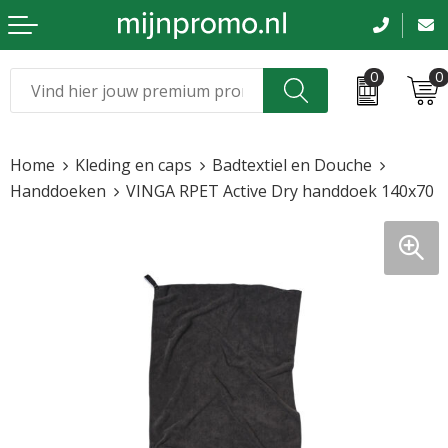
0
0
Kerst
Relatiegeschenken
Home
Kleding en caps
Badtextiel en Douche
Sinterklaas
Kleding & caps
Handdoeken
VINGA RPET Active Dry handdoek 140x70
Voetbal, EK en WK
Sportkleding
Werkkleding
Tassen en reizen
Beurs en evenementen
Bloemen en planten