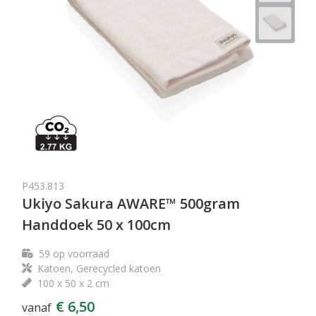
P453.813
Ukiyo Sakura AWARE™ 500gram
Handdoek 50 x 100cm
59
op voorraad
Katoen, Gerecycled katoen
100 x 50 x 2 cm
€ 6,50
vanaf