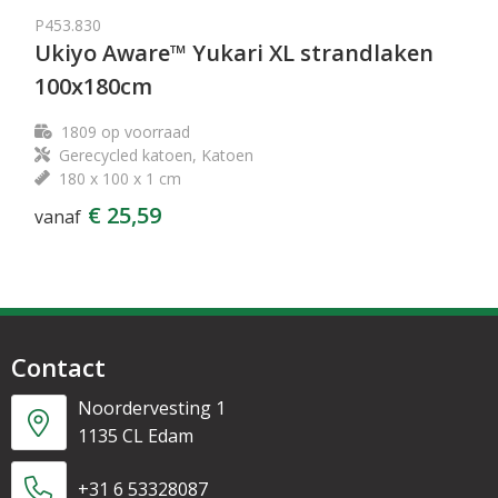
P453.830
Ukiyo Aware™ Yukari XL strandlaken
100x180cm
1809
op voorraad
Gerecycled katoen, Katoen
180 x 100 x 1 cm
€ 25,59
vanaf
Contact
Noordervesting 1
1135 CL Edam
+31 6 53328087