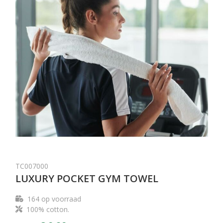
TC007000
LUXURY POCKET GYM TOWEL
164
op voorraad
100% cotton.