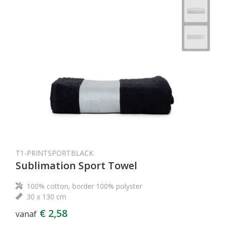
T1-PRINTSPORTBLACK
Sublimation Sport Towel
100% cotton, border 100% polyster
30 x 130 cm
€ 2,58
vanaf