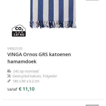
V4502105
VINGA Ornos GRS katoenen
hamamdoek
242
op voorraad
Gerecycled katoen, Polyester
180 x 80 x 0.2 cm
€ 11,10
vanaf