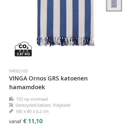
V4502105
VINGA Ornos GRS katoenen
hamamdoek
732
op voorraad
Gerecycled katoen, Polyester
180 x 80 x 0.2 cm
€ 11,10
vanaf