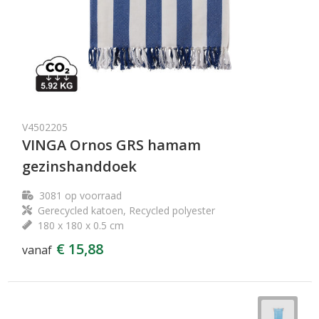
V4502205
VINGA Ornos GRS hamam
gezinshanddoek
3081
op voorraad
Gerecycled katoen, Recycled polyester
180 x 180 x 0.5 cm
€ 15,88
vanaf