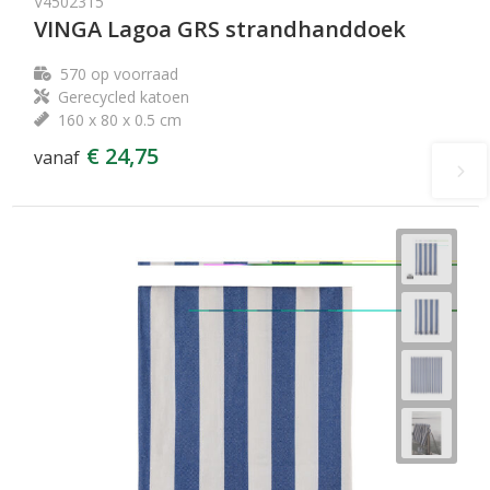
V4502315
VINGA Lagoa GRS strandhanddoek
570
op voorraad
Gerecycled katoen
160 x 80 x 0.5 cm
€ 24,75
vanaf