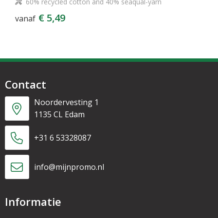
60% recycled cotton and 40% seaqual-yarn
€ 5,49
vanaf
Contact
Noordervesting 1
1135 CL Edam
+31 6 53328087
info@mijnpromo.nl
Informatie