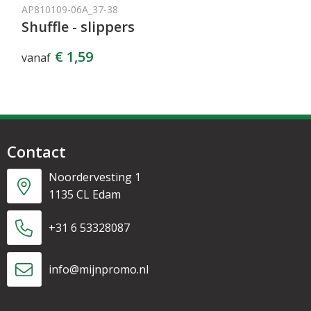
AP810109-06A_37-38
Shuffle - slippers
€ 1,59
vanaf
Contact
Noordervesting 1
1135 CL Edam
+31 6 53328087
info@mijnpromo.nl