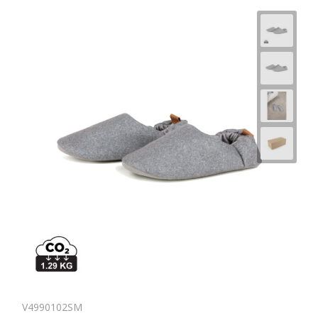
V4990102SM