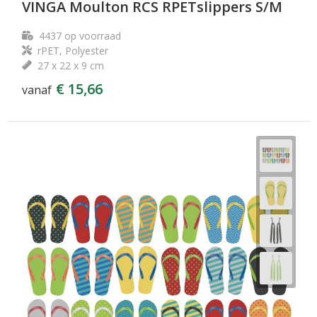
VINGA Moulton RCS RPETslippers S/M
4437
op voorraad
rPET, Polyester
27 x 22 x 9 cm
€ 15,66
vanaf