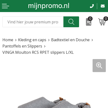
0
0
Kerst
Relatiegeschenken
Home
Kleding en caps
Badtextiel en Douche
Sinterklaas
Kleding & caps
Pantoffels en Slippers
VINGA Moulton RCS RPET slippers L/XL
Voetbal, EK en WK
Sportkleding
Werkkleding
Tassen en reizen
Beurs en evenementen
Bloemen en planten