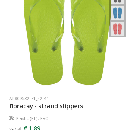
AP809532-71_42-44
Boracay - strand slippers
Plastic (PE), PVC
€ 1,89
vanaf