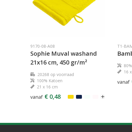
9170-08-A08
T1-BA
Sophie Muval washand
Bamb
21x16 cm, 450 gr/m²
80%
16 
20268
op voorraad
100% Katoen
vanaf
21 x 16 cm
€ 0,48
vanaf