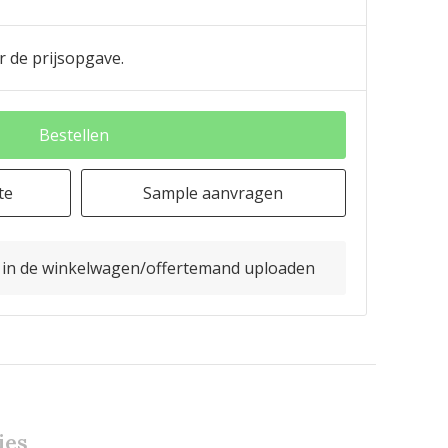
r de prijsopgave.
Bestellen
te
Sample aanvragen
o in de winkelwagen/offertemand uploaden
ies