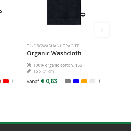
T1-ORGWASHANHTRACITE
Organic Washcloth
100% organic cotton, 16S
16 x 21 cm
€ 0,83
vanaf