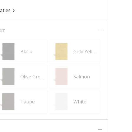
caties
ur
Black
Gold Yellow
Olive Green
Salmon
Taupe
White
n