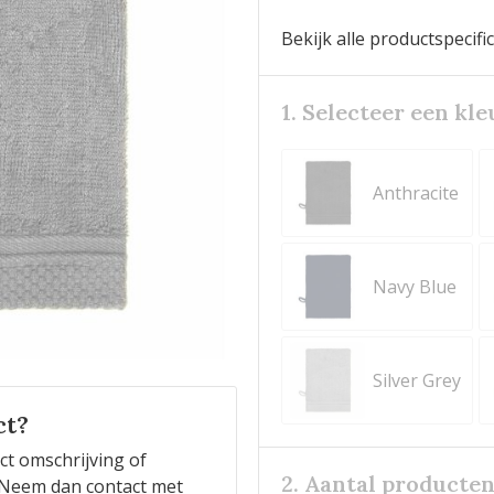
Bekijk alle productspecifi
1. Selecteer een kle
Anthracite
Navy Blue
Silver Grey
ct?
ct omschrijving of
2. Aantal producte
n? Neem dan contact met