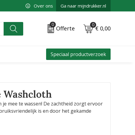
Over ons
Ga naar mijndrukker.nl
0
0
€ 0,00
Offerte
Speciaal productverzoek
e Washcloth
m je mee te wassen! De zachtheid zorgt ervoor
bruiksvriendelijk is en door het gekamde