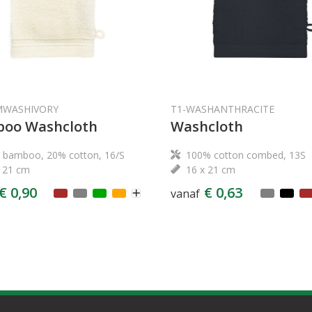
MWASHIVORY
T1-WASHANTHRACITE
oo Washcloth
Washcloth
 bamboo, 20% cotton, 16/S
100% cotton combed, 13S
x 21 cm
16 x 21 cm
€ 0,90
€ 0,63
vanaf