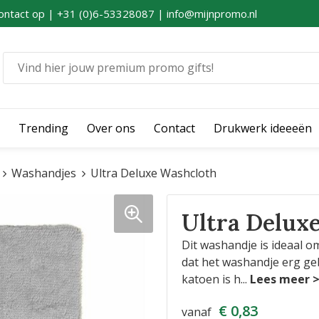
ontact op | +31 (0)6-53328087 | info@mijnpromo.nl
Trending
Over ons
Contact
Drukwerk ideeeën
Washandjes
Ultra Deluxe Washcloth
Ultra Delux
Dit washandje is ideaal o
dat het washandje erg ge
katoen is h
...
€ 0,83
vanaf