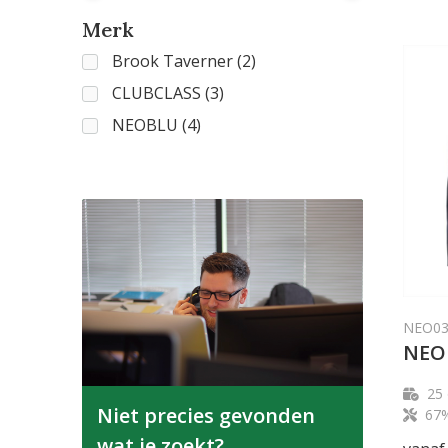
Merk
Brook Taverner
(2)
CLUBCLASS
(3)
NEOBLU
(4)
NEO03
NEO
25
Niet precies gevonden
67%
wat je zoekt?