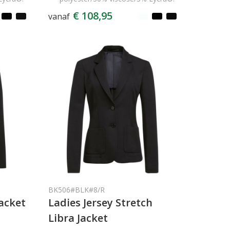
€ 108,95
vanaf
BK506#BLK#8/R
Jacket
Ladies Jersey Stretch
Libra Jacket