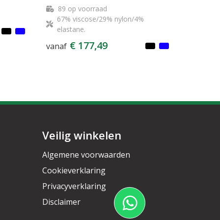
89
op voorraad
67% viscose/29% nylon/4%
elastane.
€ 177,49
vanaf
Veilig winkelen
Algemene voorwaarden
Cookieverklaring
Privacyverklaring
Disclaimer