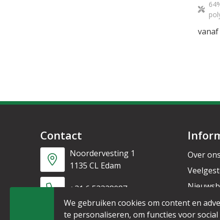
64%
pol
vanaf
Contact
Infor
Noordervesting 1
Over on
1135 CL Edam
Veelgest
Nieuwsb
+31 6 53328087
We gebruiken cookies om content en adve
te personaliseren, om functies voor social
info@mijnpromo.nl