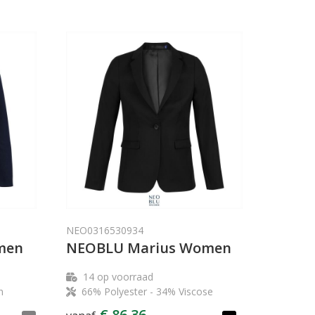
NEO0316530934
men
NEOBLU Marius Women
14
op voorraad
n
66% Polyester - 34% Viscose
€ 86,36