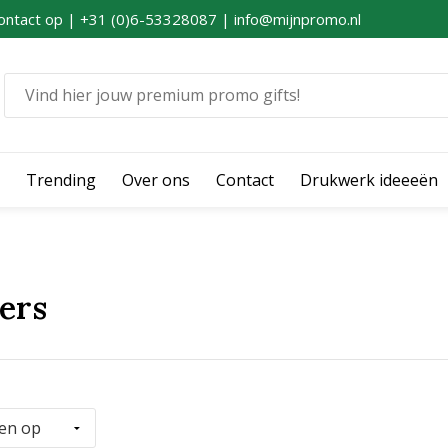
ontact op | +31 (0)6-53328087 | info@mijnpromo.nl
Trending
Over ons
Contact
Drukwerk ideeeën
ers