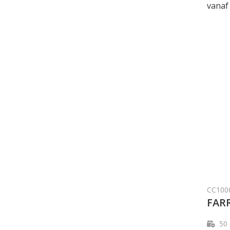
vanaf
CC100
FAR
50