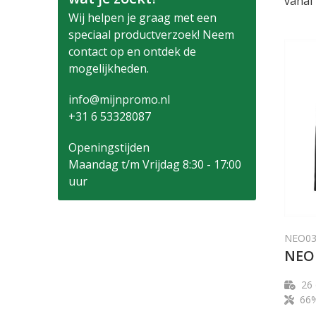
vanaf
Wij helpen je graag met een
speciaal productverzoek! Neem
contact op en ontdek de
mogelijkheden.
info@mijnpromo.nl
+31 6 53328087
Openingstijden
Maandag t/m Vrijdag 8:30 - 17:00
uur
NEO03
NEO
26
66%