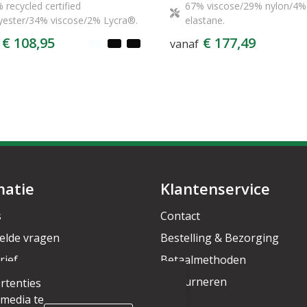
 recycled certified
67% viscose/29% nylon/4%
yester/34% viscose/2% Lycra®.
elastane.
€ 108,95
€ 177,49
vanaf
matie
Klantenservice
s
Contact
elde vragen
Bestelling & Bezorging
rief
Betaalmethoden
Retourneren
rtenties
 media te