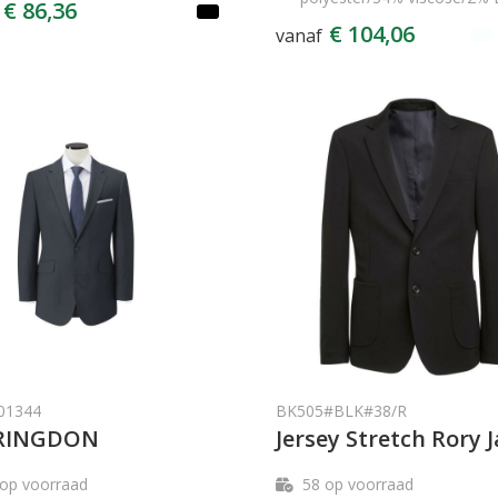
€ 86,36
€ 104,06
vanaf
01344
BK505#BLK#38/R
RINGDON
Jersey Stretch Rory 
op voorraad
58
op voorraad