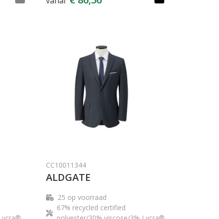
vanaf
CC10011344
ALDGATE
25
op voorraad
67% recycled certified
Lycra®.
polyester/30% viscose/3% Lycra®.