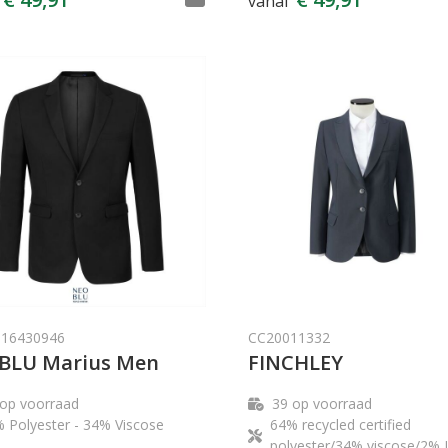
vanaf
16430946
CC20011332
BLU Marius Men
FINCHLEY
op voorraad
39
op voorraad
 Polyester - 34% Viscose
64% recycled certified
polyester/34% viscose/2% 