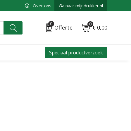
Over ons
Ga naar mijndrukker.nl
0
0
€ 0,00
Offerte
Speciaal productverzoek