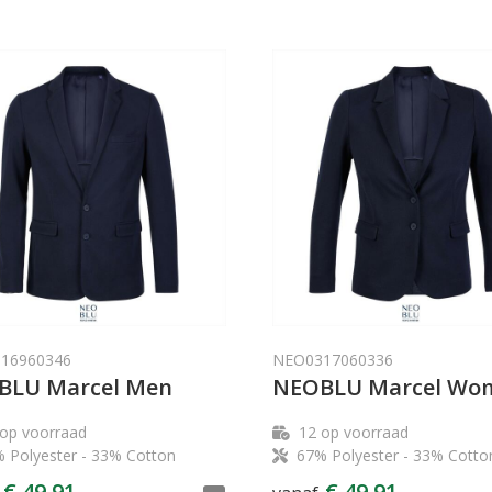
16960346
NEO0317060336
BLU Marcel Men
NEOBLU Marcel Wo
op voorraad
12
op voorraad
 Polyester - 33% Cotton
67% Polyester - 33% Cotto
€ 49,91
€ 49,91