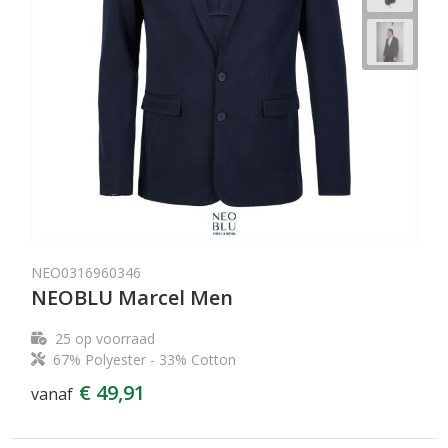
NEO0316960346
NEOBLU Marcel Men
25
op voorraad
67% Polyester - 33% Cotton
€ 49,91
vanaf