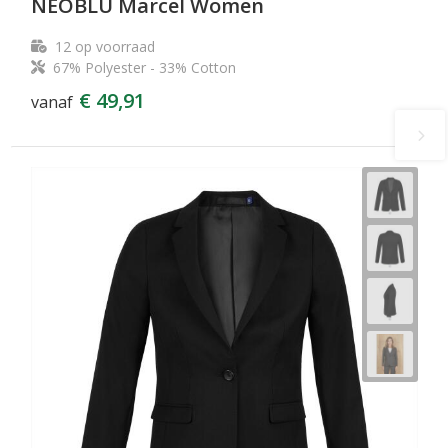
NEOBLU Marcel Women
12
op voorraad
67% Polyester - 33% Cotton
€ 49,91
vanaf