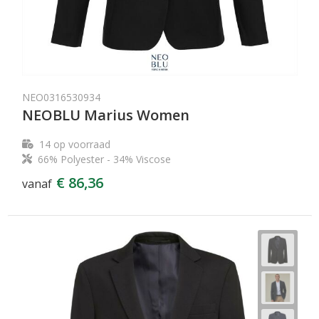
NEO0316530934
NEOBLU Marius Women
14
op voorraad
66% Polyester - 34% Viscose
€ 86,36
vanaf