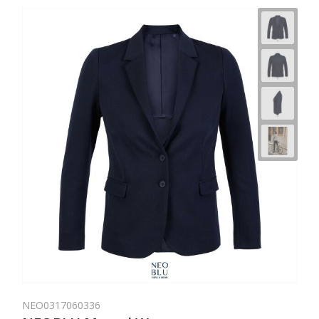
NEO0317060336