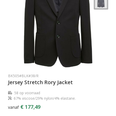
BK505#BLK#38/R
Jersey Stretch Rory Jacket
58
op voorraad
67% viscose/29% nylon/4% elastane.
€ 177,49
vanaf