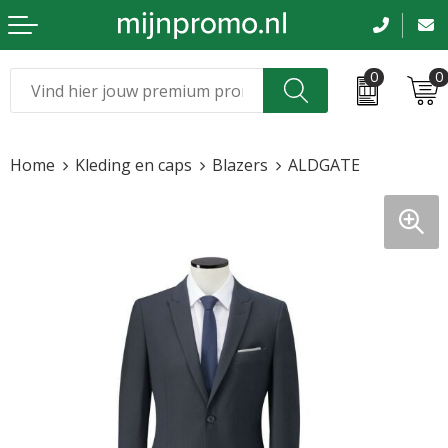
0
0
Kerst
Relatiegeschenken
Home
Kleding en caps
Blazers
ALDGATE
Sinterklaas
Kleding & caps
Voetbal, EK en WK
Sportkleding
Werkkleding
Tassen en reizen
Beurs en evenementen
Bloemen en planten