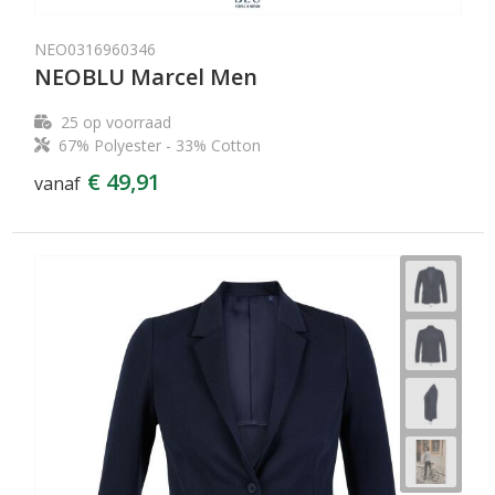
NEO0316960346
NEOBLU Marcel Men
25
op voorraad
67% Polyester - 33% Cotton
€ 49,91
vanaf