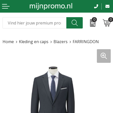
0
0
Kerst
Relatiegeschenken
Home
Kleding en caps
Blazers
FARRINGDON
Sinterklaas
Kleding & caps
Voetbal, EK en WK
Sportkleding
Werkkleding
Tassen en reizen
Beurs en evenementen
Bloemen en planten