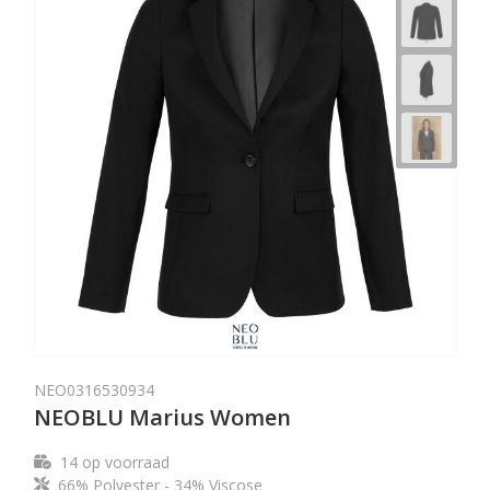
NEO0316530934
NEOBLU Marius Women
14
op voorraad
66% Polyester - 34% Viscose