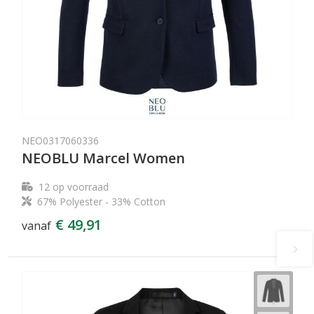
NEO0317060336
NEOBLU Marcel Women
12
op voorraad
67% Polyester - 33% Cotton
€ 49,91
vanaf