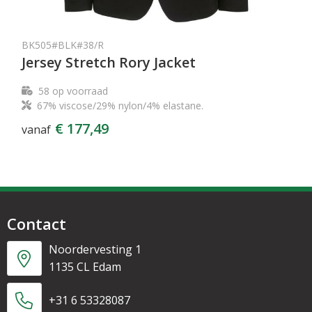
BK505#BLK#38/R
Jersey Stretch Rory Jacket
58
op voorraad
67% viscose/29% nylon/4% elastane.
€ 177,49
vanaf
Contact
Noordervesting 1
1135 CL Edam
+31 6 53328087