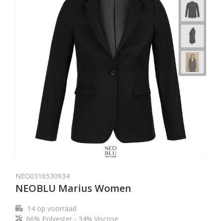
NEO0316530934
NEOBLU Marius Women
14
op voorraad
66% Polyester - 34% Viscose