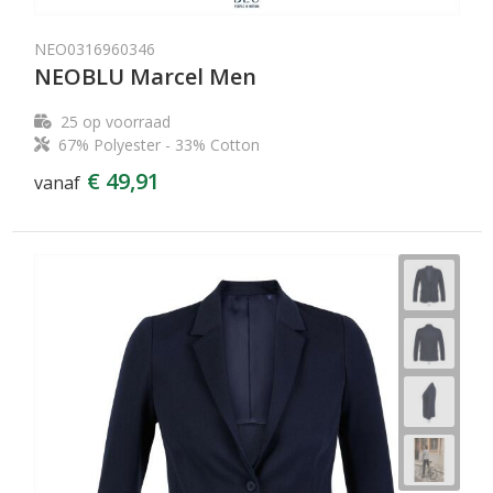
NEO0316960346
NEOBLU Marcel Men
25
op voorraad
67% Polyester - 33% Cotton
€ 49,91
vanaf