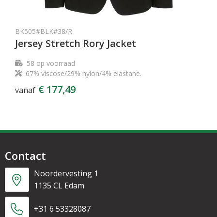
BK505#BLK#38/R
Jersey Stretch Rory Jacket
58
op voorraad
67% viscose/29% nylon/4% elastane.
€ 177,49
vanaf
Contact
Noordervesting 1
1135 CL Edam
+31 6 53328087