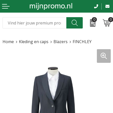
0
0
Kerst
Relatiegeschenken
Home
Kleding en caps
Blazers
FINCHLEY
Sinterklaas
Kleding & caps
Voetbal, EK en WK
Sportkleding
Werkkleding
Tassen en reizen
Beurs en evenementen
Bloemen en planten