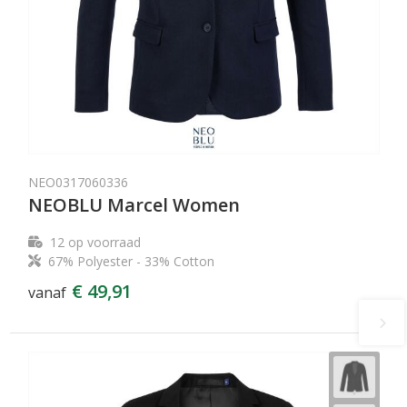
NEO0317060336
NEOBLU Marcel Women
12
op voorraad
67% Polyester - 33% Cotton
€ 49,91
vanaf