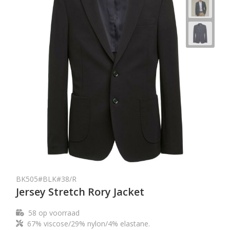
BK505#BLK#38/R
Jersey Stretch Rory Jacket
58
op voorraad
67% viscose/29% nylon/4% elastane.