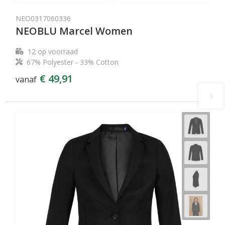
NEO0317060336
NEOBLU Marcel Women
12
op voorraad
67% Polyester - 33% Cotton
€ 49,91
vanaf