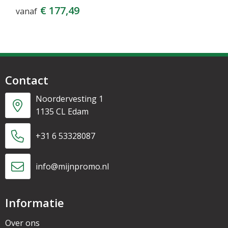
€ 177,49
vanaf
Contact
Noordervesting 1
1135 CL Edam
+31 6 53328087
info@mijnpromo.nl
Informatie
Over ons