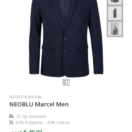
NEO0316960346
NEOBLU Marcel Men
25
op voorraad
67% Polyester - 33% Cotton