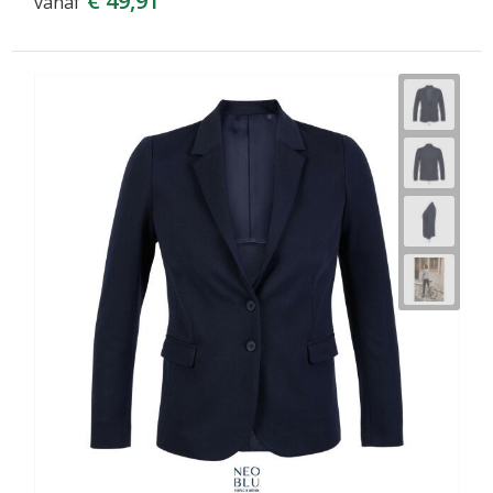
€ 49,91
vanaf