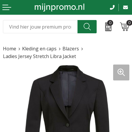
0
0
Kerst
Relatiegeschenken
Home
Kleding en caps
Blazers
Sinterklaas
Kleding & caps
Ladies Jersey Stretch Libra Jacket
Voetbal, EK en WK
Sportkleding
Werkkleding
Tassen en reizen
Beurs en evenementen
Bloemen en planten