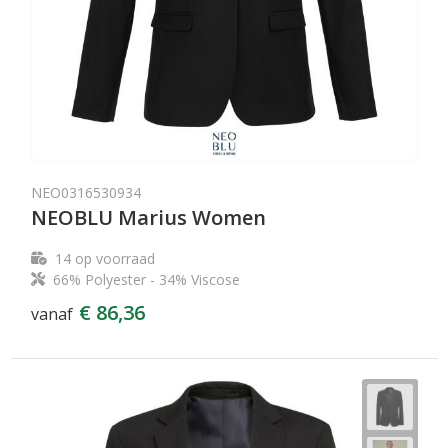
NEO0316530934
NEOBLU Marius Women
14
op voorraad
66% Polyester - 34% Viscose
€ 86,36
vanaf