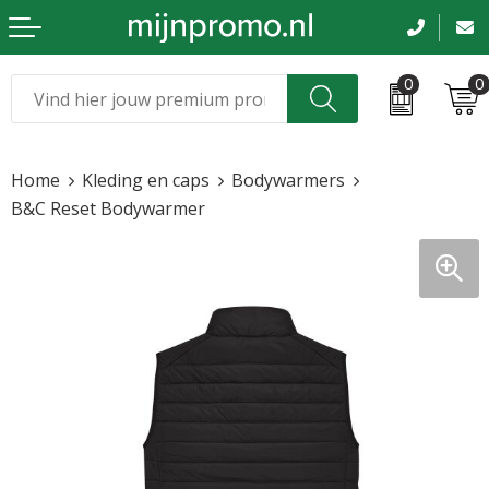
0
0
Kerst
Relatiegeschenken
Home
Kleding en caps
Bodywarmers
Sinterklaas
Kleding & caps
B&C Reset Bodywarmer
Voetbal, EK en WK
Sportkleding
Werkkleding
Tassen en reizen
Beurs en evenementen
Bloemen en planten