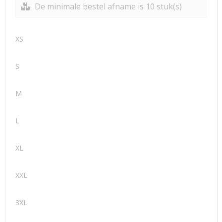
De minimale bestel afname is 10 stuk(s)
XS
S
M
L
XL
XXL
3XL