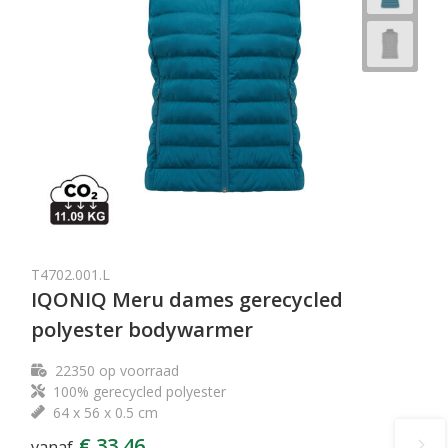
T4702.001.L
IQONIQ Meru dames gerecycled
polyester bodywarmer
22350
op voorraad
100% gerecycled polyester
64 x 56 x 0.5 cm
€ 33,46
vanaf