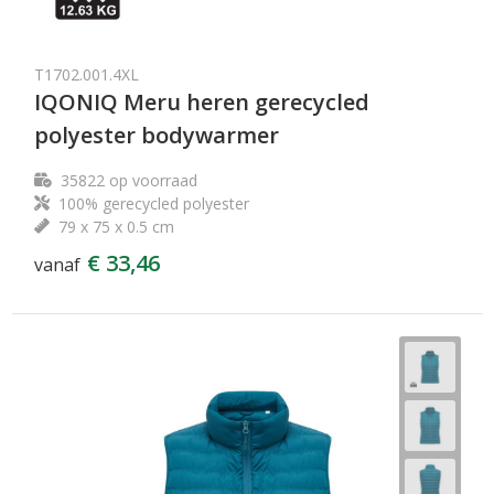
T1702.001.4XL
IQONIQ Meru heren gerecycled
polyester bodywarmer
35822
op voorraad
100% gerecycled polyester
79 x 75 x 0.5 cm
€ 33,46
vanaf