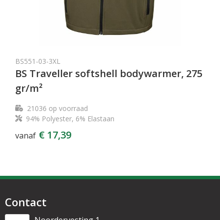
BS551-03-3XL
BS Traveller softshell bodywarmer, 275
gr/m²
21036
op voorraad
94% Polyester, 6% Elastaan
€ 17,39
vanaf
Contact