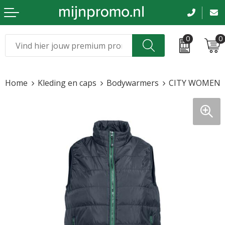
0
0
Kerst
Relatiegeschenken
Home
Kleding en caps
Bodywarmers
CITY WOMEN
Sinterklaas
Kleding & caps
Voetbal, EK en WK
Sportkleding
Werkkleding
Tassen en reizen
Beurs en evenementen
Bloemen en planten