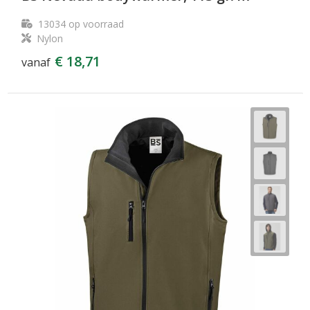
13034
op voorraad
Nylon
€ 18,71
vanaf