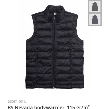
BS581-03-L
BS Nevada bodywarmer, 115 gr/m²