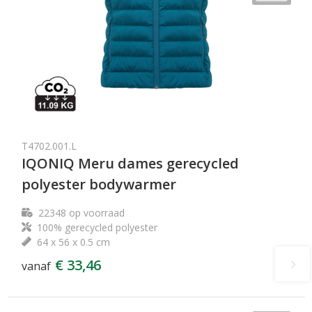
T4702.001.L
IQONIQ Meru dames gerecycled
polyester bodywarmer
22348
op voorraad
100% gerecycled polyester
64 x 56 x 0.5 cm
€ 33,46
vanaf