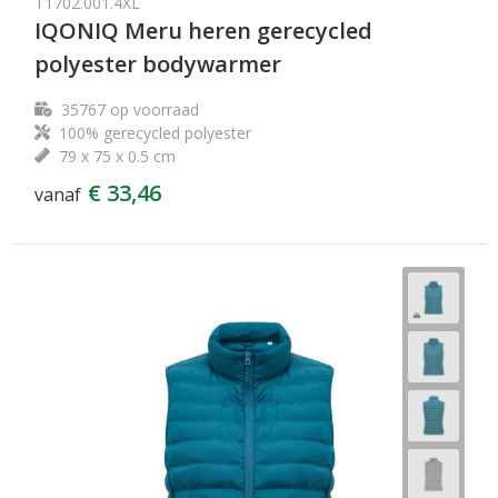
T1702.001.4XL
IQONIQ Meru heren gerecycled
polyester bodywarmer
35767
op voorraad
100% gerecycled polyester
79 x 75 x 0.5 cm
€ 33,46
vanaf