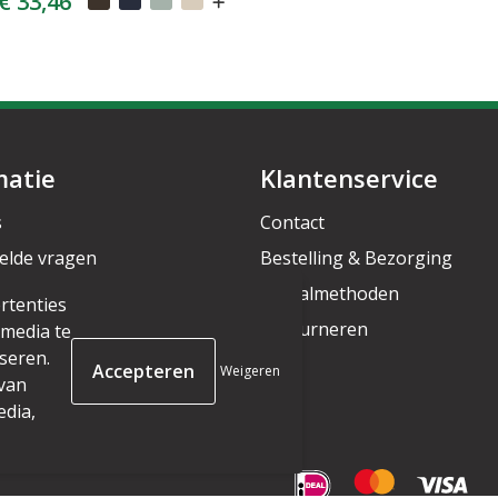
€ 33,46
matie
Klantenservice
s
Contact
elde vragen
Bestelling & Bezorging
rief
Betaalmethoden
rtenties
Retourneren
 media te
seren.
Weigeren
 van
edia,