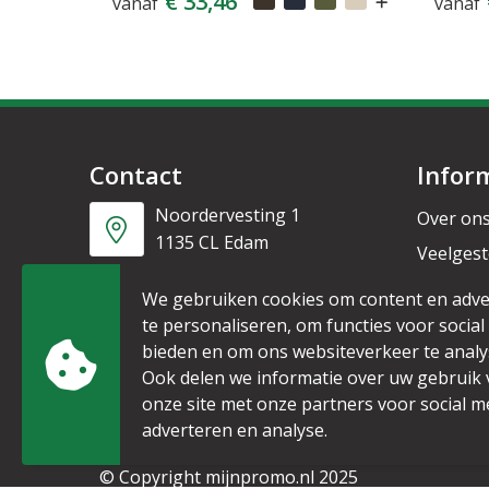
€ 33,46
vanaf
vanaf
Contact
Infor
Noordervesting 1
Over on
1135 CL Edam
Veelgest
Nieuwsb
+31 6 53328087
We gebruiken cookies om content en adve
te personaliseren, om functies voor social
bieden en om ons websiteverkeer te analy
info@mijnpromo.nl
Ook delen we informatie over uw gebruik
onze site met onze partners voor social m
adverteren en analyse.
© Copyright mijnpromo.nl 2025