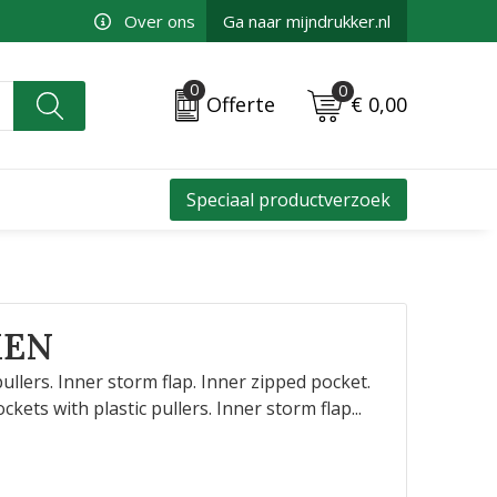
Over ons
Ga naar mijndrukker.nl
0
0
€ 0,00
Offerte
Speciaal productverzoek
MEN
pullers. Inner storm flap. Inner zipped pocket.
pockets with plastic pullers. Inner storm flap
...