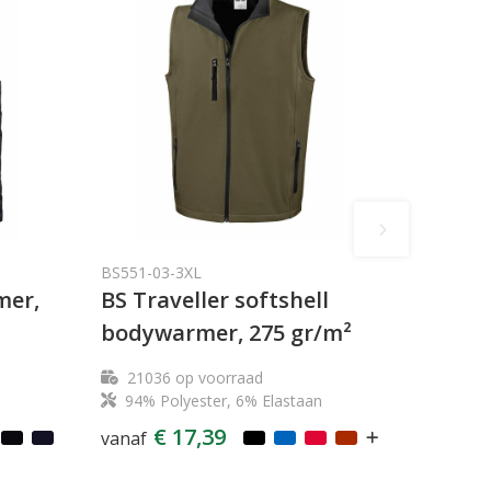
BS551-03-3XL
mer,
BS Traveller softshell
bodywarmer, 275 gr/m²
21036
op voorraad
94% Polyester, 6% Elastaan
€ 17,39
vanaf