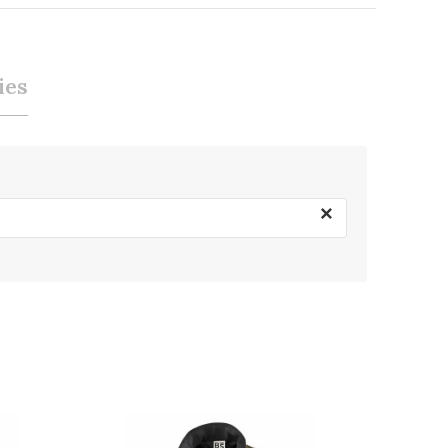
ies
×