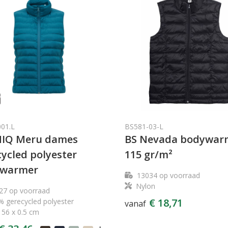
001.L
BS581-03-L
IQ Meru dames
BS Nevada bodywar
ycled polyester
115 gr/m²
warmer
13034
op voorraad
Nylon
27
op voorraad
€ 18,71
 gerecycled polyester
vanaf
 56 x 0.5 cm