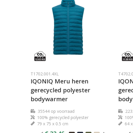
T1702.001.4XL
T4702.
IQONIQ Meru heren
IQON
gerecycled polyester
gerec
bodywarmer
body
35544
op voorraad
223
100% gerecycled polyester
100%
79 x 75 x 0.5 cm
64 x