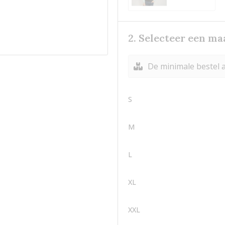
2. Selecteer een ma
De minimale bestel a
S
M
L
XL
XXL