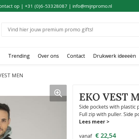
ontact op | +31 (0)6-53328087 | info@mijnpromo.nl
Trending
Over ons
Contact
Drukwerk ideeeën
VEST MEN
EKO VEST 
Side pockets with plastic 
Full zip with puller. Side 
€ 22,54
vanaf