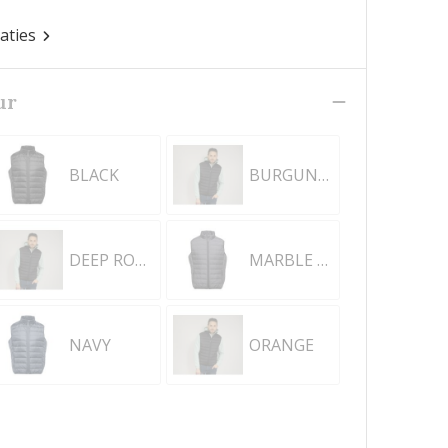
caties
ur
BLACK
BURGUNDY
DEEP ROYAL BLUE
MARBLE GREY
NAVY
ORANGE