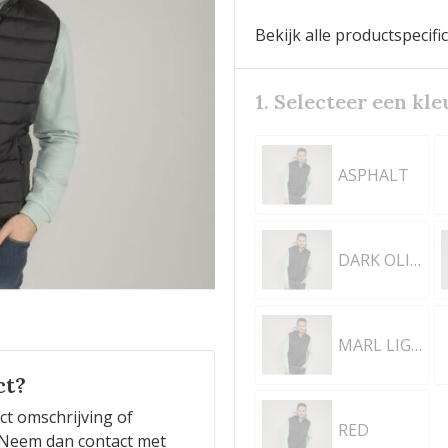
Bekijk alle productspecifi
1. Selecteer een kle
ASPHALT
DARK OLIVE
MARL LIGHT GREY
ct?
ct omschrijving of
RED
n? Neem dan contact met