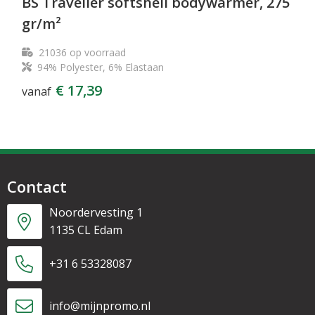
BS Traveller softshell bodywarmer, 275
gr/m²
21036
op voorraad
94% Polyester, 6% Elastaan
€ 17,39
vanaf
Contact
Noordervesting 1
1135 CL Edam
+31 6 53328087
info@mijnpromo.nl