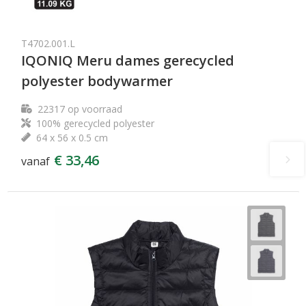
T4702.001.L
IQONIQ Meru dames gerecycled
polyester bodywarmer
22317
op voorraad
100% gerecycled polyester
64 x 56 x 0.5 cm
€ 33,46
vanaf