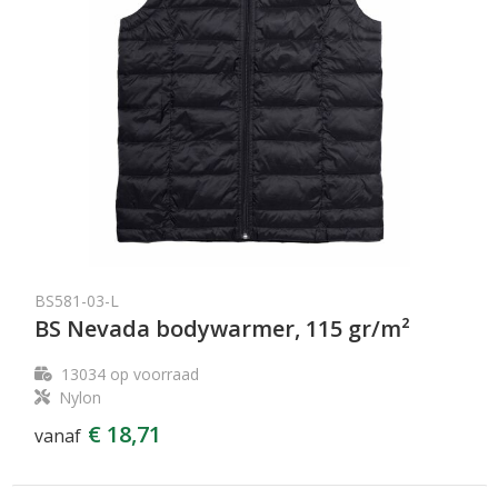
BS581-03-L
BS Nevada bodywarmer, 115 gr/m²
13034
op voorraad
Nylon
€ 18,71
vanaf