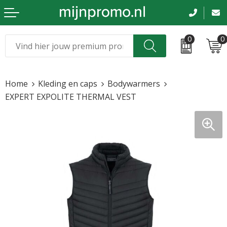
0
0
Kerst
Relatiegeschenken
Home
Kleding en caps
Bodywarmers
Sinterklaas
Kleding & caps
EXPERT EXPOLITE THERMAL VEST
Voetbal, EK en WK
Sportkleding
Werkkleding
Tassen en reizen
Beurs en evenementen
Bloemen en planten