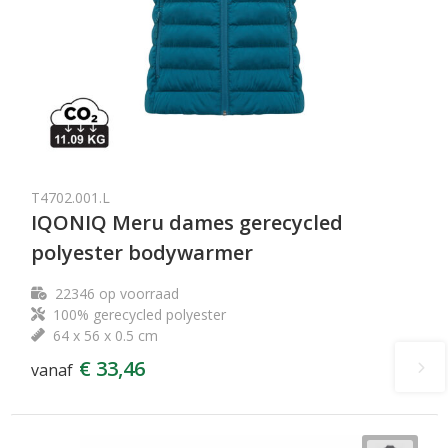
T4702.001.L
IQONIQ Meru dames gerecycled
polyester bodywarmer
22346
op voorraad
100% gerecycled polyester
64 x 56 x 0.5 cm
€ 33,46
vanaf