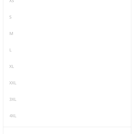
XS
S
M
L
XL
XXL
3XL
4XL