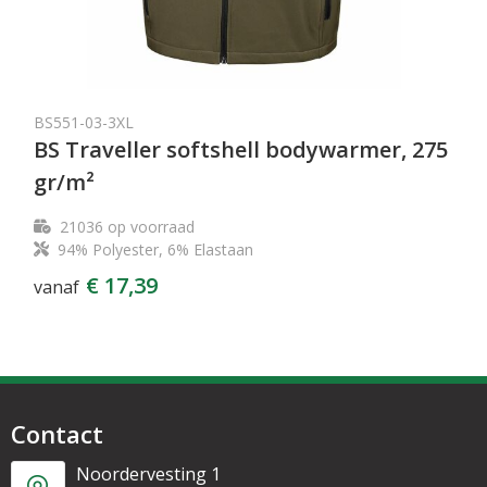
BS551-03-3XL
BS Traveller softshell bodywarmer, 275
gr/m²
21036
op voorraad
94% Polyester, 6% Elastaan
€ 17,39
vanaf
Contact
Noordervesting 1