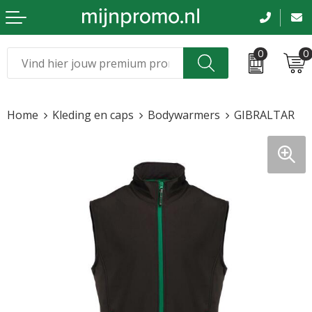
0
0
Kerst
Relatiegeschenken
Home
Kleding en caps
Bodywarmers
GIBRALTAR
Sinterklaas
Kleding & caps
Voetbal, EK en WK
Sportkleding
Werkkleding
Tassen en reizen
Beurs en evenementen
Bloemen en planten