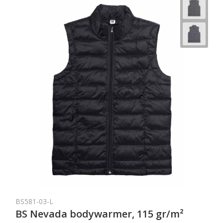
BS581-03-L
BS Nevada bodywarmer, 115 gr/m²