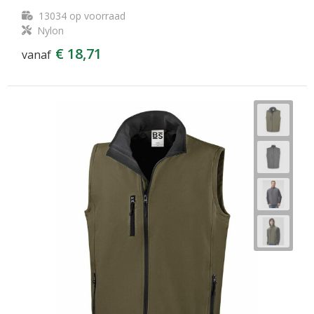
13034
op voorraad
Nylon
€ 18,71
vanaf