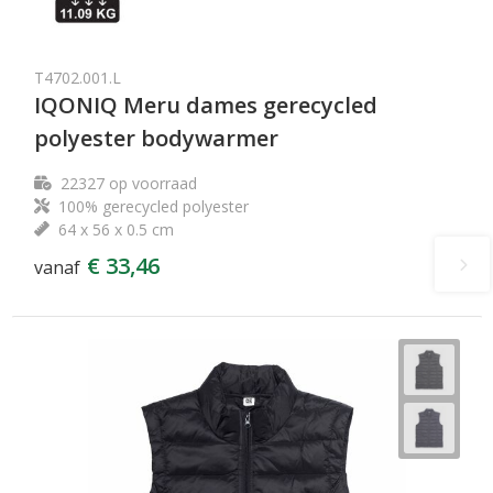
T4702.001.L
IQONIQ Meru dames gerecycled
polyester bodywarmer
22327
op voorraad
100% gerecycled polyester
64 x 56 x 0.5 cm
€ 33,46
vanaf