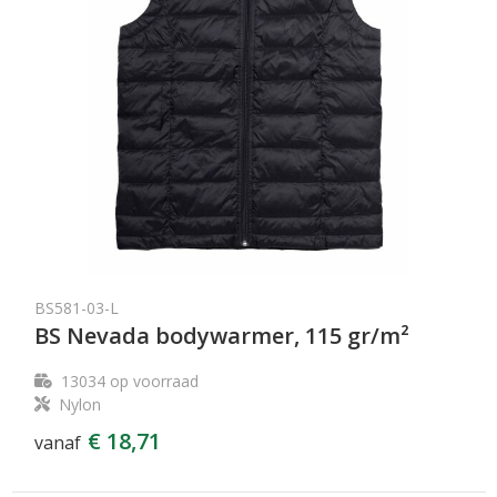
BS581-03-L
BS Nevada bodywarmer, 115 gr/m²
13034
op voorraad
Nylon
€ 18,71
vanaf