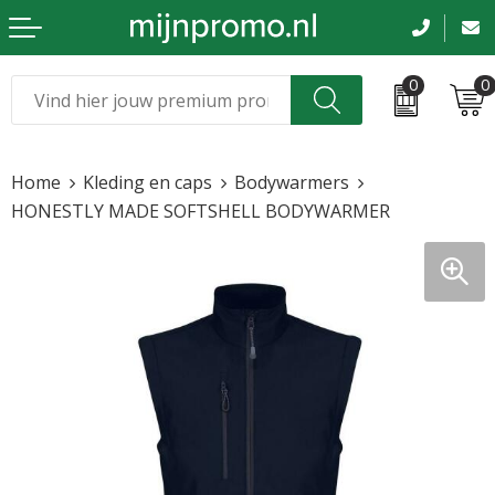
0
0
Kerst
Relatiegeschenken
Home
Kleding en caps
Bodywarmers
Sinterklaas
Kleding & caps
HONESTLY MADE SOFTSHELL BODYWARMER
Voetbal, EK en WK
Sportkleding
Werkkleding
Tassen en reizen
Beurs en evenementen
Bloemen en planten