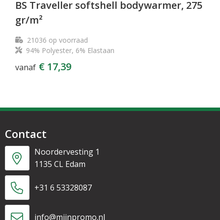
BS Traveller softshell bodywarmer, 275
gr/m²
21036
op voorraad
94% Polyester, 6% Elastaan
€ 17,39
vanaf
Contact
Noordervesting 1
1135 CL Edam
+31 6 53328087
info@mijnpromo.nl