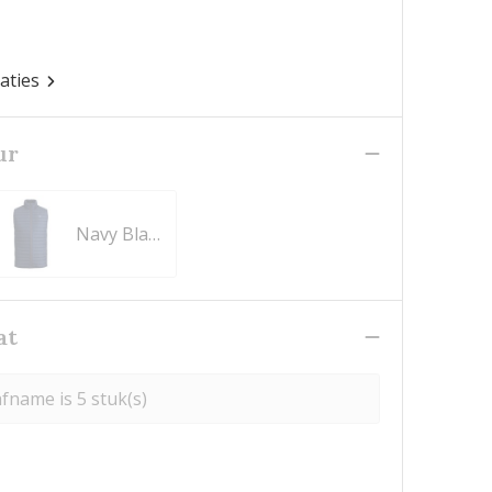
caties
ur
Navy Blazer
at
fname is 5 stuk(s)