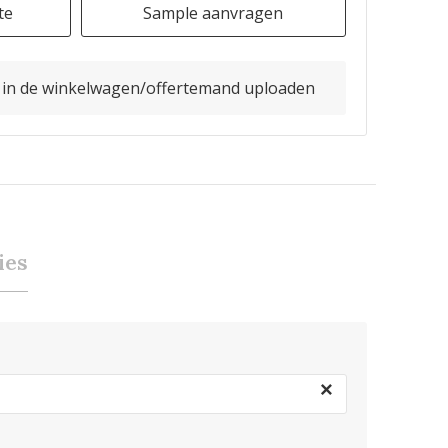
te
Sample aanvragen
o in de winkelwagen/offertemand uploaden
ies
×