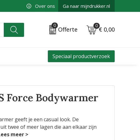
Over ons
Ga naar mijndrukker.nl
0
0
€ 0,00
Offerte
Speciaal productverzoek
 Force Bodywarmer
mer geeft je een casual look. De
uit twee of meer lagen die aan elkaar zijn