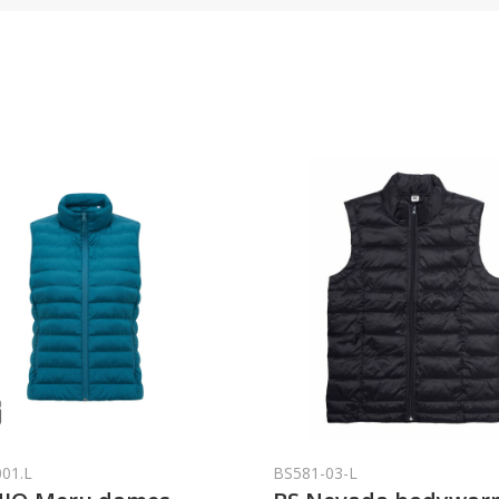
001.L
BS581-03-L