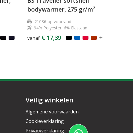
mer,
BS Traveller softshell
bodywarmer, 275 gr/m²
21036
op voorraad
94% Polyester, 6% Elastaan
€ 17,39
vanaf
Veilig winkelen
Algemene voorwaarden
Cookieverklaring
Privacyverklaring