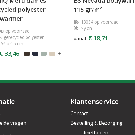
IQ Meru dames
BS Nevada bodywar
ycled polyester
115 gr/m²
warmer
13034
op voorraad
Nylon
49
op voorraad
€ 18,71
 gerecycled polyester
vanaf
 56 x 0.5 cm
€ 33,46
matie
Klantenservice
s
Contact
elde vragen
Bestelling & Bezorging
rief
Betaalmethoden