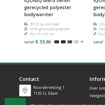
IQONIQ Meru heren
IQON
gerecycled polyester
gerec
bodywarmer
body
35772
op voorraad
223
100% gerecycled polyester
100%
79 x 75 x 0.5 cm
64 x
€ 33,46
vanaf
vanaf
Contact
Infor
Noordervesting 1
Over on
1135 CL Edam
Veelgest
Nieuwsb
+31 6 53328087