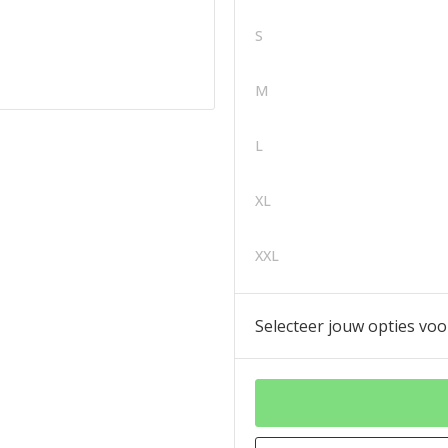
S
M
L
XL
XXL
Selecteer jouw opties voo