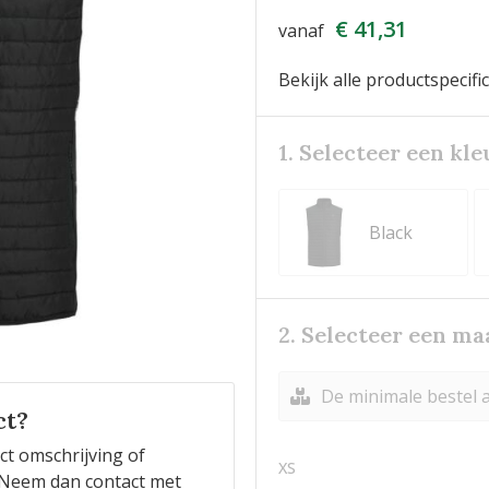
€ 41,31
vanaf
Bekijk alle productspecifi
1. Selecteer een kle
Black
2. Selecteer een ma
De minimale bestel a
ct?
ct omschrijving of
XS
n? Neem dan contact met