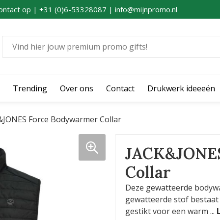
ontact op | +31 (0)6-53328087 | info@mijnpromo.nl
Trending
Over ons
Contact
Drukwerk ideeeën
&JONES Force Bodywarmer Collar
JACK&JONES
Collar
Deze gewatteerde bodywar
gewatteerde stof bestaat 
gestikt voor een warm
...