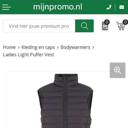
0
0
Kerst
Relatiegeschenken
Home
Kleding en caps
Bodywarmers
Sinterklaas
Kleding & caps
Ladies Light Puffer Vest
Voetbal, EK en WK
Sportkleding
Werkkleding
Tassen en reizen
Beurs en evenementen
Bloemen en planten