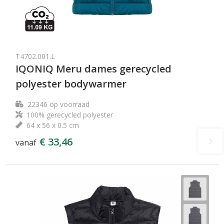
T4702.001.L
IQONIQ Meru dames gerecycled
polyester bodywarmer
22346
op voorraad
100% gerecycled polyester
64 x 56 x 0.5 cm
€ 33,46
vanaf