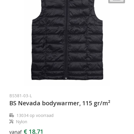
BS581-03-L
BS Nevada bodywarmer, 115 gr/m²
13034
op voorraad
Nylon
€ 18,71
vanaf