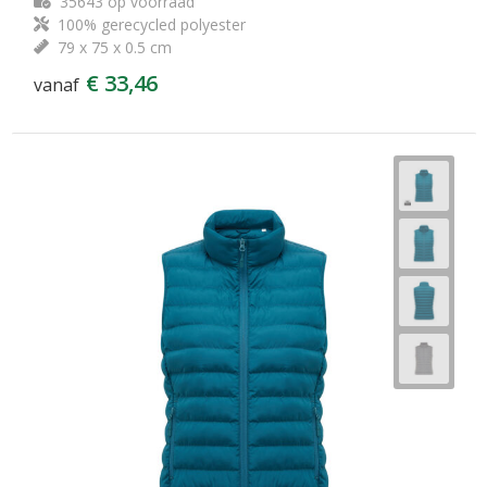
35643
op voorraad
100% gerecycled polyester
79 x 75 x 0.5 cm
€ 33,46
vanaf