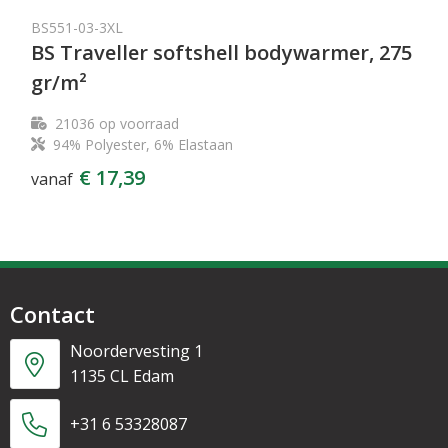
BS551-03-3XL
BS Traveller softshell bodywarmer, 275
gr/m²
21036
op voorraad
94% Polyester, 6% Elastaan
€ 17,39
vanaf
Contact
Noordervesting 1
1135 CL Edam
+31 6 53328087