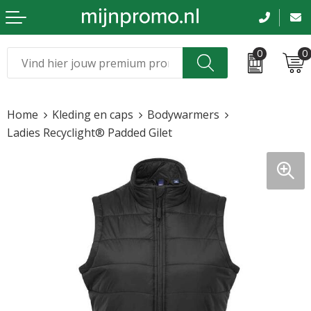
0
0
Kerst
Relatiegeschenken
Home
Kleding en caps
Bodywarmers
Sinterklaas
Kleding & caps
Ladies Recyclight® Padded Gilet
Voetbal, EK en WK
Sportkleding
Werkkleding
Tassen en reizen
Beurs en evenementen
Bloemen en planten