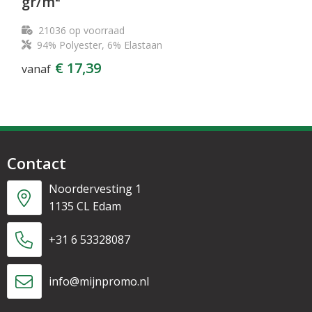
gr/m²
21036
op voorraad
94% Polyester, 6% Elastaan
€ 17,39
vanaf
Contact
Noordervesting 1
1135 CL Edam
+31 6 53328087
info@mijnpromo.nl