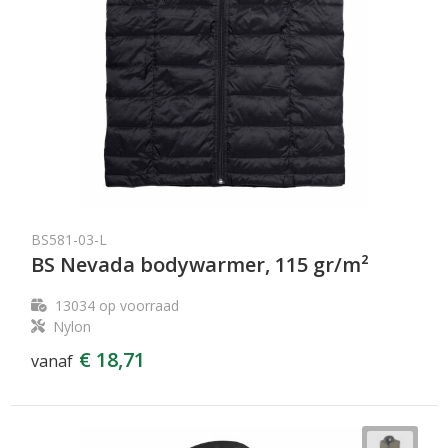
BS581-03-L
BS Nevada bodywarmer, 115 gr/m²
13034
op voorraad
Nylon
€ 18,71
vanaf