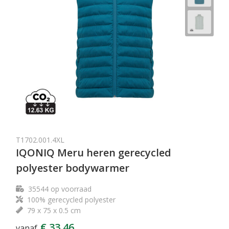
T1702.001.4XL
IQONIQ Meru heren gerecycled
polyester bodywarmer
35544
op voorraad
100% gerecycled polyester
79 x 75 x 0.5 cm
€ 33,46
vanaf