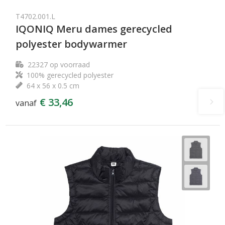
T4702.001.L
IQONIQ Meru dames gerecycled
polyester bodywarmer
22327
op voorraad
100% gerecycled polyester
64 x 56 x 0.5 cm
€ 33,46
vanaf