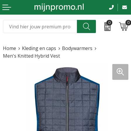
0
0
Kerst
Relatiegeschenken
Home
Kleding en caps
Bodywarmers
Sinterklaas
Kleding & caps
Men's Knitted Hybrid Vest
Voetbal, EK en WK
Sportkleding
Werkkleding
Tassen en reizen
Beurs en evenementen
Bloemen en planten