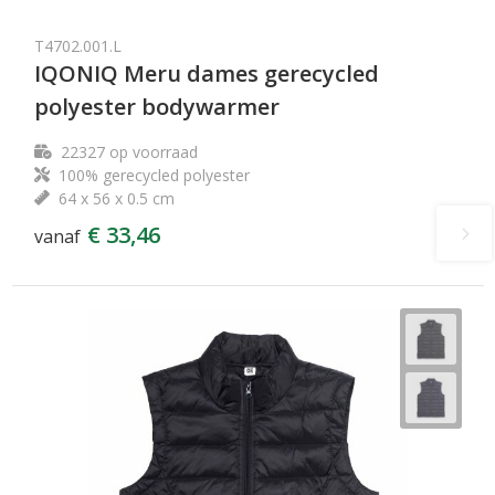
T4702.001.L
IQONIQ Meru dames gerecycled
polyester bodywarmer
22327
op voorraad
100% gerecycled polyester
64 x 56 x 0.5 cm
€ 33,46
vanaf