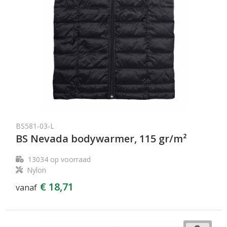
BS581-03-L
BS Nevada bodywarmer, 115 gr/m²
13034
op voorraad
Nylon
€ 18,71
vanaf