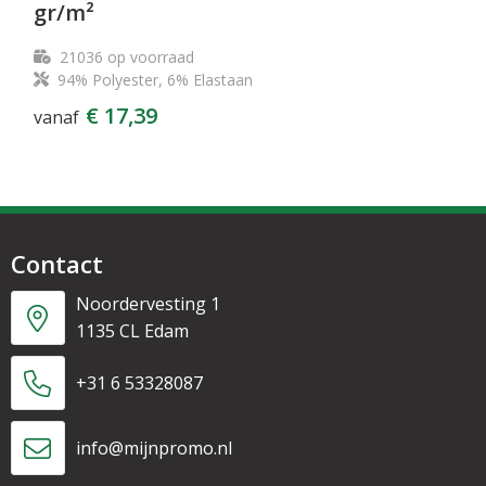
gr/m²
21036
op voorraad
94% Polyester, 6% Elastaan
€ 17,39
vanaf
Contact
Noordervesting 1
1135 CL Edam
+31 6 53328087
info@mijnpromo.nl