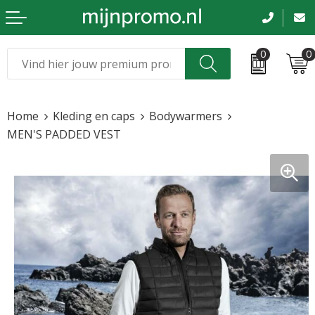
0
0
Kerst
Relatiegeschenken
Home
Kleding en caps
Bodywarmers
Sinterklaas
Kleding & caps
MEN'S PADDED VEST
Voetbal, EK en WK
Sportkleding
Werkkleding
Tassen en reizen
Beurs en evenementen
Bloemen en planten