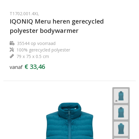
T1702.001.4XL
IQONIQ Meru heren gerecycled
polyester bodywarmer
35544
op voorraad
100% gerecycled polyester
79 x 75 x 0.5 cm
€ 33,46
vanaf