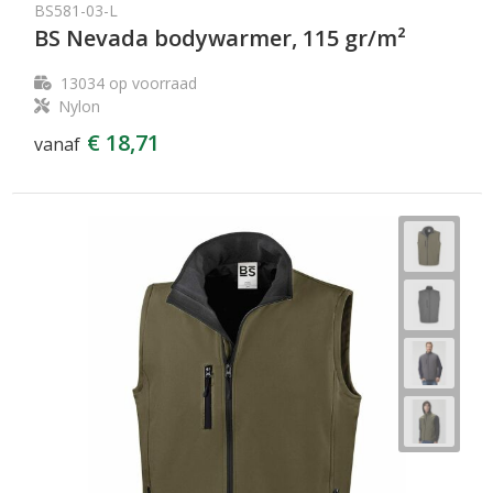
BS581-03-L
BS Nevada bodywarmer, 115 gr/m²
13034
op voorraad
Nylon
€ 18,71
vanaf