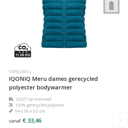
T4702.001.L
IQONIQ Meru dames gerecycled
polyester bodywarmer
22327
op voorraad
100% gerecycled polyester
64 x 56 x 0.5 cm
€ 33,46
vanaf