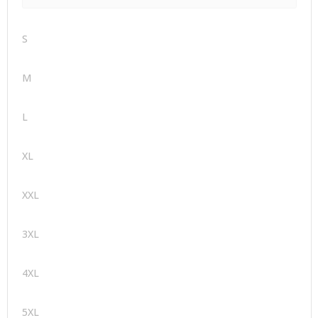
S
M
L
XL
XXL
3XL
4XL
5XL