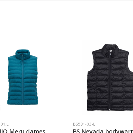
001.L
BS581-03-L
IQ Meru dames
BS Nevada bodywar