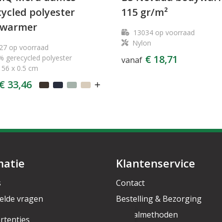
ycled polyester
115 gr/m²
warmer
13034
op voorraad
Nylon
27
op voorraad
€ 18,71
 gerecycled polyester
vanaf
 56 x 0.5 cm
€ 33,46
matie
Klantenservice
s
Contact
elde vragen
Bestelling & Bezorging
rief
Betaalmethoden
rtenties