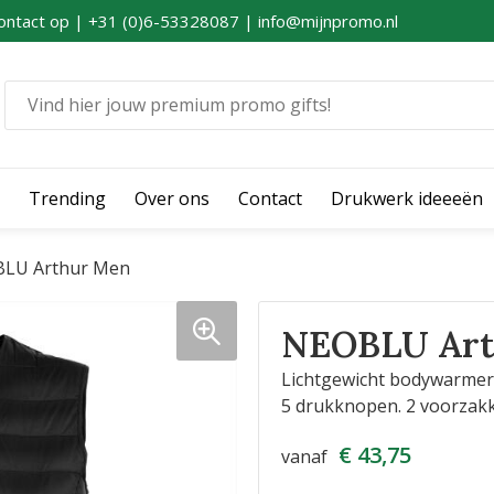
ontact op | +31 (0)6-53328087 | info@mijnpromo.nl
Trending
Over ons
Contact
Drukwerk ideeeën
LU Arthur Men
NEOBLU Art
Lichtgewicht bodywarmer
5 drukknopen. 2 voorzakk
€ 43,75
vanaf