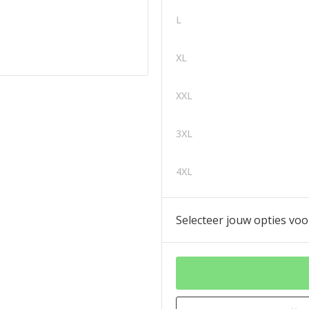
L
XL
XXL
3XL
4XL
Selecteer jouw opties voo