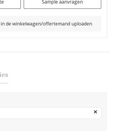
te
Sample aanvragen
o in de winkelwagen/offertemand uploaden
ies
×