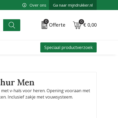
Over ons
Ga naar mijndrukker.nl
0
0
€ 0,00
Offerte
Speciaal productverzoek
hur Men
 met v-hals voor heren. Opening vooraan met
en. Inclusief zakje met vouwsysteem.