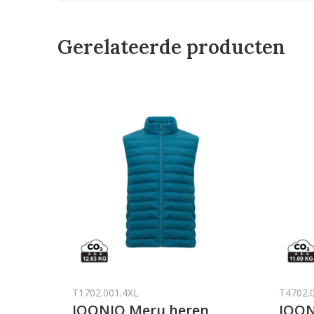
Gerelateerde producten
T1702.001.4XL
T4702.
IQONIQ Meru heren
IQON