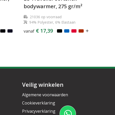
bodywarmer, 275 gr/m²
21036
op voorraad
94% Polyester, 6% Elastaan
€ 17,39
vanaf
Veilig winkelen
Algemene voorwaarden
Cookieverklaring
Privacyverklaring