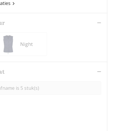
caties
ur
Night
at
fname is 5 stuk(s)