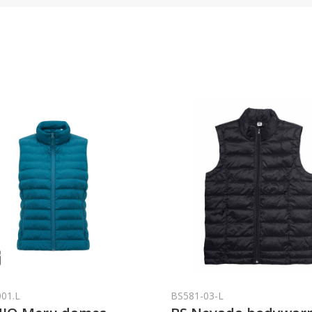
001.L
BS581-03-L