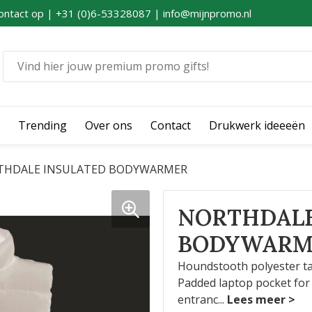
ontact op | +31 (0)6-53328087 | info@mijnpromo.nl
Trending
Over ons
Contact
Drukwerk ideeeën
THDALE INSULATED BODYWARMER
NORTHDALE
BODYWARM
Houndstooth polyester taff
Padded laptop pocket for 
entranc
...