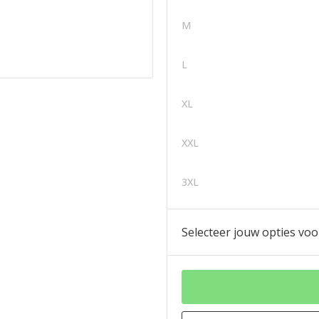
M
L
XL
XXL
3XL
Selecteer jouw opties voo