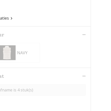
caties
ur
NAVY
at
fname is 4 stuk(s)