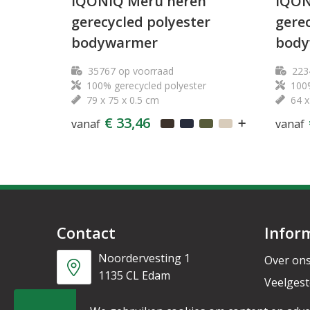
IQONIQ Meru heren
IQON
gerecycled polyester
gerec
bodywarmer
body
35767
op voorraad
223
100% gerecycled polyester
100%
79 x 75 x 0.5 cm
64 x
€ 33,46
vanaf
vanaf
Contact
Infor
Noordervesting 1
Over on
1135 CL Edam
Veelgest
Nieuwsb
+31 6 53328087