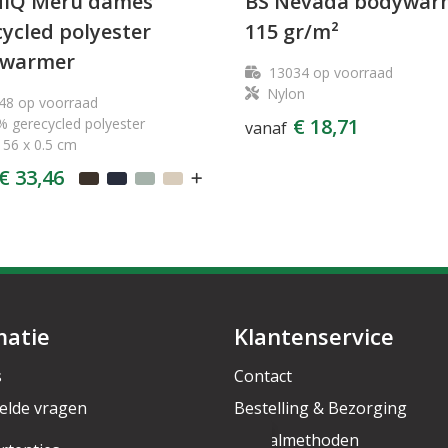
IQ Meru dames
BS Nevada bodywar
ycled polyester
115 gr/m²
warmer
13034
op voorraad
Nylon
48
op voorraad
€ 18,71
 gerecycled polyester
vanaf
 56 x 0.5 cm
€ 33,46
matie
Klantenservice
s
Contact
elde vragen
Bestelling & Bezorging
rief
Betaalmethoden