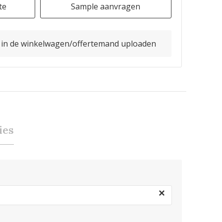
te
Sample aanvragen
o in de winkelwagen/offertemand uploaden
ies
×