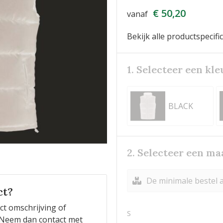
€ 50,20
vanaf
Bekijk alle productspecifi
1. Selecteer een kle
BLACK
2. Selecteer een ma
De minimale bestel a
ct?
ct omschrijving of
S
n? Neem dan contact met