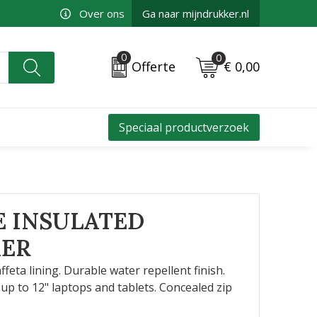
Over ons
Ga naar mijndrukker.nl
0
0
€ 0,00
Offerte
Speciaal productverzoek
 INSULATED
ER
eta lining. Durable water repellent finish.
up to 12" laptops and tablets. Concealed zip