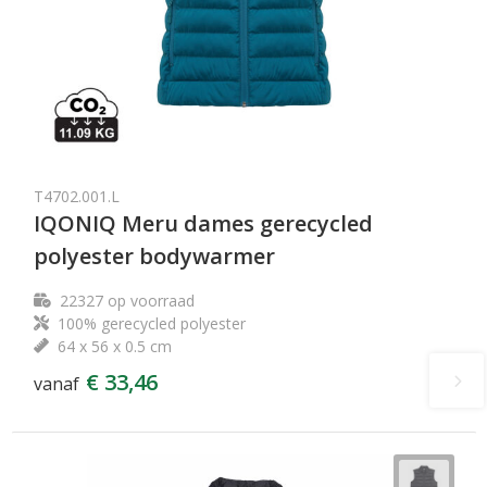
T4702.001.L
IQONIQ Meru dames gerecycled
polyester bodywarmer
22327
op voorraad
100% gerecycled polyester
64 x 56 x 0.5 cm
€ 33,46
vanaf