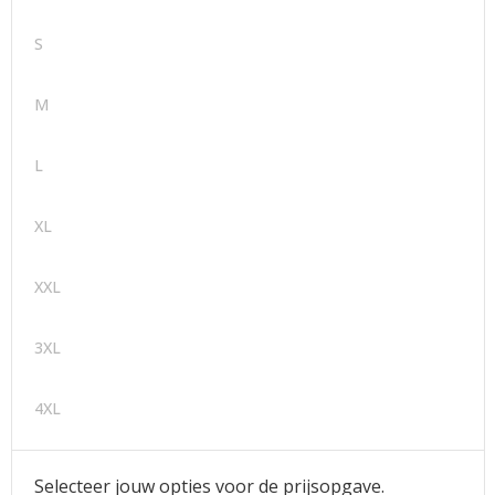
S
M
L
XL
XXL
3XL
4XL
Selecteer jouw opties voor de prijsopgave.