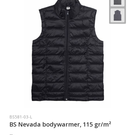
BS581-03-L
BS Nevada bodywarmer, 115 gr/m²