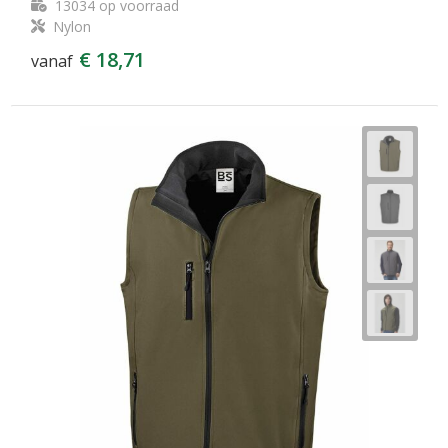
13034
op voorraad
Nylon
€ 18,71
vanaf