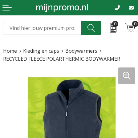
0
0
Kerst
Relatiegeschenken
Home
Kleding en caps
Bodywarmers
Sinterklaas
Kleding & caps
RECYCLED FLEECE POLARTHERMIC BODYWARMER
Voetbal, EK en WK
Sportkleding
Werkkleding
Tassen en reizen
Beurs en evenementen
Bloemen en planten