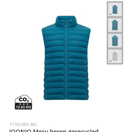
T1702.001.4XL
IQONIQ Meru heren gerecycled