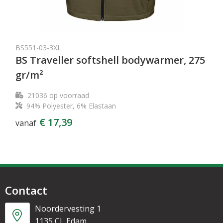
BS551-03-3XL
BS Traveller softshell bodywarmer, 275
gr/m²
21036
op voorraad
94% Polyester, 6% Elastaan
€ 17,39
vanaf
Contact
Noordervesting 1
1135 CL Edam