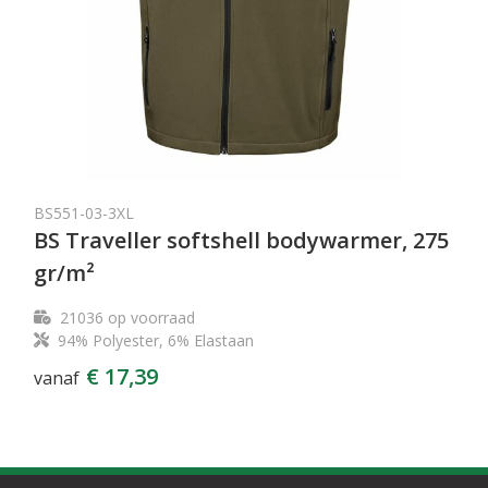
BS551-03-3XL
BS Traveller softshell bodywarmer, 275
gr/m²
21036
op voorraad
94% Polyester, 6% Elastaan
€ 17,39
vanaf