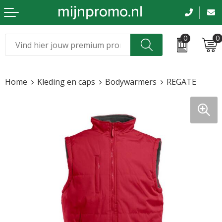
0
0
Kerst
Relatiegeschenken
Home
Kleding en caps
Bodywarmers
REGATE
Sinterklaas
Kleding & caps
Voetbal, EK en WK
Sportkleding
Werkkleding
Tassen en reizen
Beurs en evenementen
Bloemen en planten