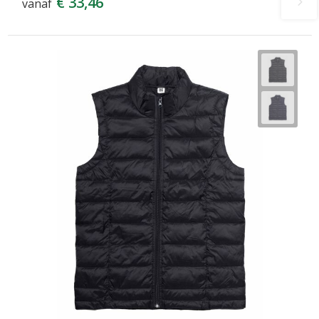
€ 33,46
vanaf