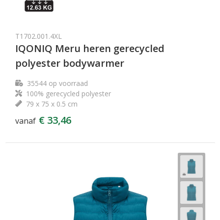
T1702.001.4XL
IQONIQ Meru heren gerecycled
polyester bodywarmer
35544
op voorraad
100% gerecycled polyester
79 x 75 x 0.5 cm
€ 33,46
vanaf