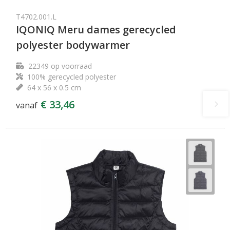
T4702.001.L
IQONIQ Meru dames gerecycled
polyester bodywarmer
22349
op voorraad
100% gerecycled polyester
64 x 56 x 0.5 cm
€ 33,46
vanaf