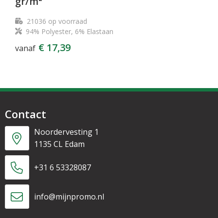
gr/m²
21036
op voorraad
94% Polyester, 6% Elastaan
€ 17,39
vanaf
Contact
Noordervesting 1
1135 CL Edam
+31 6 53328087
info@mijnpromo.nl