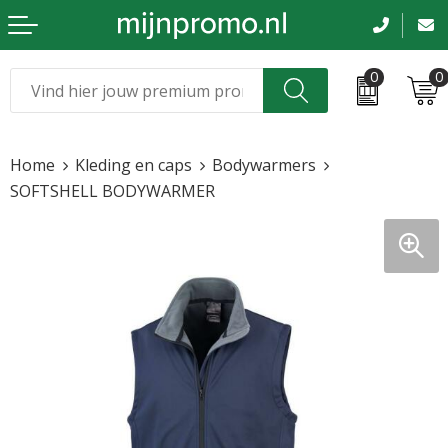
0
0
Kerst
Relatiegeschenken
Home
Kleding en caps
Bodywarmers
Sinterklaas
Kleding & caps
SOFTSHELL BODYWARMER
Voetbal, EK en WK
Sportkleding
Werkkleding
Tassen en reizen
Beurs en evenementen
Bloemen en planten