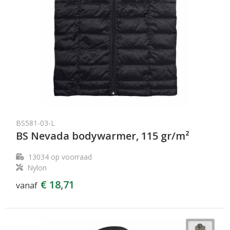
BS581-03-L
BS Nevada bodywarmer, 115 gr/m²
13034
op voorraad
Nylon
€ 18,71
vanaf