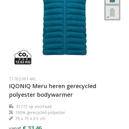
T1702.001.4XL
IQONIQ Meru heren gerecycled
polyester bodywarmer
35772
op voorraad
100% gerecycled polyester
79 x 75 x 0.5 cm
€ 33,46
vanaf