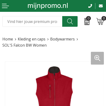
0
0
Kerst
Relatiegeschenken
Home
Kleding en caps
Bodywarmers
Sinterklaas
Kleding & caps
SOL'S Falcon BW Women
Voetbal, EK en WK
Sportkleding
Werkkleding
Tassen en reizen
Beurs en evenementen
Bloemen en planten