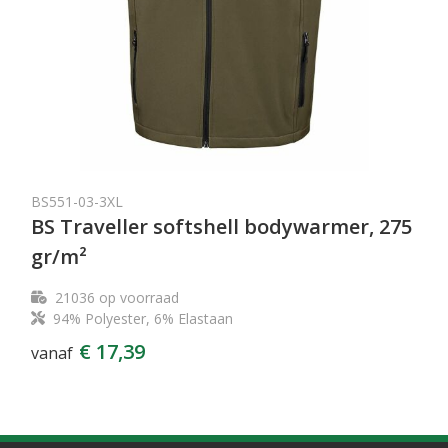
BS551-03-3XL
BS Traveller softshell bodywarmer, 275
gr/m²
21036
op voorraad
94% Polyester, 6% Elastaan
€ 17,39
vanaf