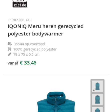
T1702.001.4XL
IQONIQ Meru heren gerecycled
polyester bodywarmer
35544
op voorraad
100% gerecycled polyester
79 x 75 x 0.5 cm
€ 33,46
vanaf