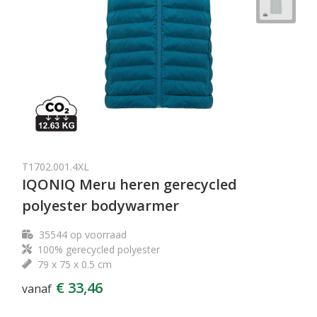
T1702.001.4XL
IQONIQ Meru heren gerecycled
polyester bodywarmer
35544
op voorraad
100% gerecycled polyester
79 x 75 x 0.5 cm
€ 33,46
vanaf