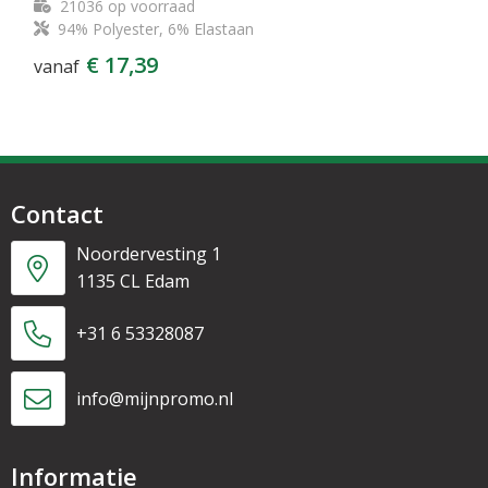
21036
op voorraad
94% Polyester, 6% Elastaan
€ 17,39
vanaf
Contact
Noordervesting 1
1135 CL Edam
+31 6 53328087
info@mijnpromo.nl
Informatie