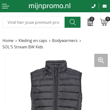
0
0
Kerst
Relatiegeschenken
Home
Kleding en caps
Bodywarmers
Sinterklaas
Kleding & caps
SOL'S Stream BW Kids
Voetbal, EK en WK
Sportkleding
Werkkleding
Tassen en reizen
Beurs en evenementen
Bloemen en planten