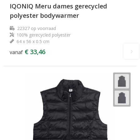
IQONIQ Meru dames gerecycled
polyester bodywarmer
22327
op voorraad
100% gerecycled polyester
64 x 56 x 0.5 cm
€ 33,46
vanaf