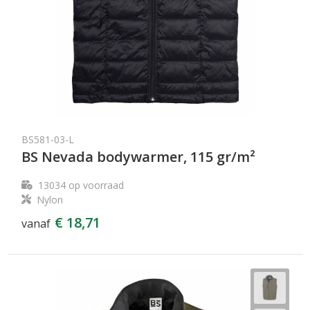
BS581-03-L
BS Nevada bodywarmer, 115 gr/m²
13034
op voorraad
Nylon
€ 18,71
vanaf