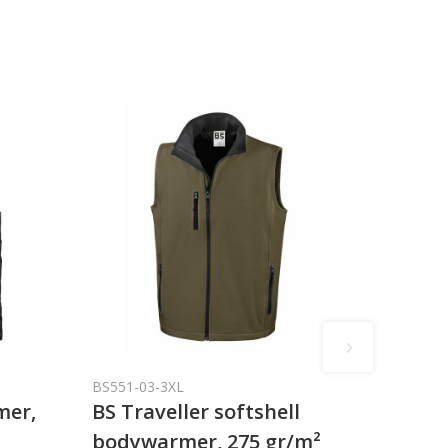
BS551-03-3XL
mer,
BS Traveller softshell
bodywarmer, 275 gr/m²