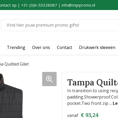
ontact op | +31 (0)6-53328087 | info@mijnpromo.nl
Trending
Over ons
Contact
Drukwerk ideeeën
 Quilted Gilet
Tampa Quilt
In transition to using re
padding.Showerproof.Colla
pocket.Two front zip
...
€ 93,24
vanaf