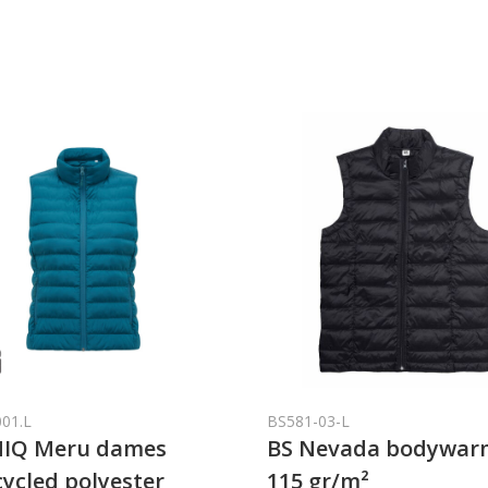
001.L
BS581-03-L
IQ Meru dames
BS Nevada bodywar
ycled polyester
115 gr/m²