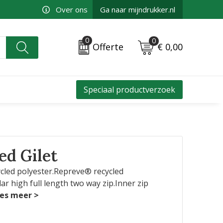
Over ons
Ga naar mijndrukker.nl
0
0
€ 0,00
Offerte
Speciaal productverzoek
ed Gilet
cycled polyester.Repreve® recycled
r high full length two way zip.Inner zip