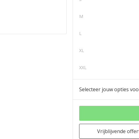
M
L
XL
XXL
Selecteer jouw opties voo
Vrijblijvende offer