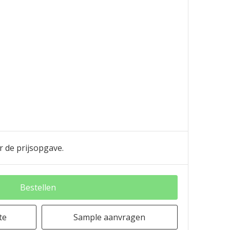
r de prijsopgave.
Bestellen
te
Sample aanvragen