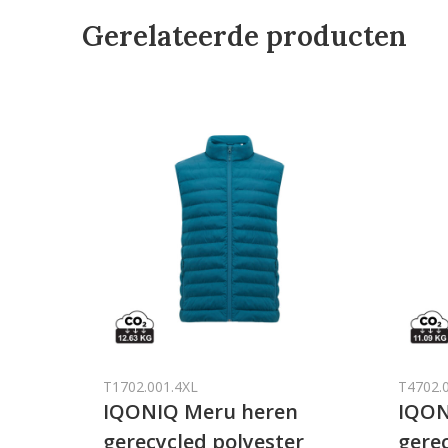
Gerelateerde producten
T1702.001.4XL
T4702.
IQONIQ Meru heren
IQON
gerecycled polyester
gerec