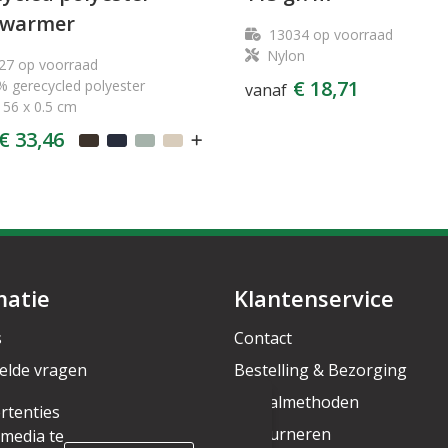
warmer
13034
op voorraad
Nylon
27
op voorraad
€ 18,71
 gerecycled polyester
vanaf
 56 x 0.5 cm
€ 33,46
matie
Klantenservice
s
Contact
elde vragen
Bestelling & Bezorging
rief
Betaalmethoden
rtenties
Retourneren
 media te