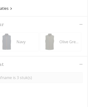
caties
ur
Navy
Olive Green
at
fname is 3 stuk(s)