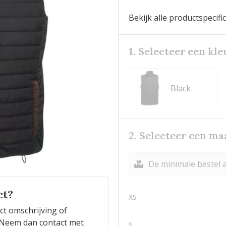
Bekijk alle productspecifi
1. Selecteer een kle
Black
2. Selecteer een ma
De minimale bestel a
ct?
XS
ct omschrijving of
n? Neem dan contact met
S