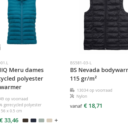
001.L
BS581-03-L
IQ Meru dames
BS Nevada bodywar
ycled polyester
115 gr/m²
warmer
13034
op voorraad
Nylon
49
op voorraad
€ 18,71
 gerecycled polyester
vanaf
 56 x 0.5 cm
€ 33,46