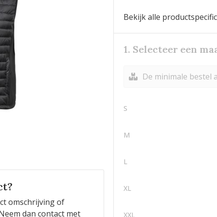
Bekijk alle productspecifi
1. Selecteer een ma
De minimale bestel a
S
M
L
ct?
XL
ct omschrijving of
n? Neem dan contact met
XXL