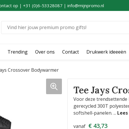
ontact op | +31 (0)6-53328087 | info@mijnpromo.nl
Trending
Over ons
Contact
Drukwerk ideeeën
Jays Crossover Bodywarmer
Tee Jays Cr
Voor deze trendsettende 
gerecycled 300T polyeste
softshell-panelen.
...
€ 43,73
vanaf