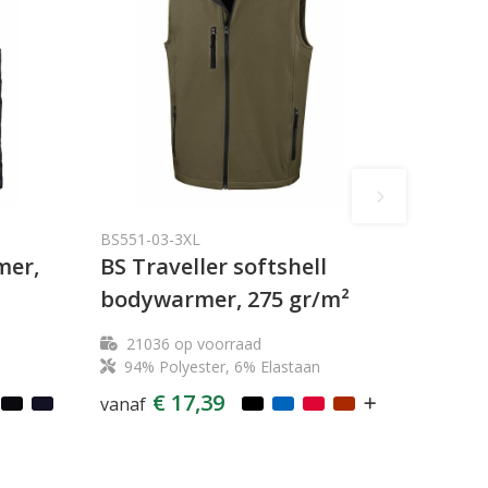
BS551-03-3XL
mer,
BS Traveller softshell
bodywarmer, 275 gr/m²
21036
op voorraad
94% Polyester, 6% Elastaan
€ 17,39
vanaf