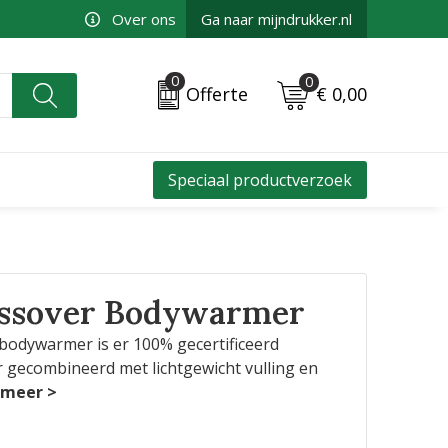
Over ons
Ga naar mijndrukker.nl
0
0
€ 0,00
Offerte
Speciaal productverzoek
ossover Bodywarmer
bodywarmer is er 100% gecertificeerd
r gecombineerd met lichtgewicht vulling en