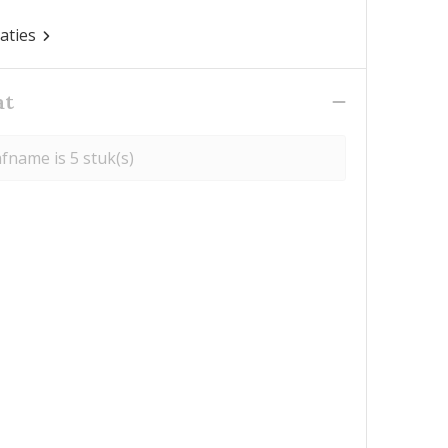
caties
at
fname is 5 stuk(s)