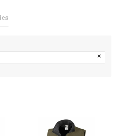
ies
×