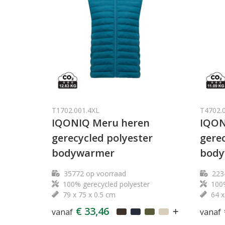
T1702.001.4XL
T4702.
IQONIQ Meru heren
IQON
gerecycled polyester
gerec
bodywarmer
body
35772
op voorraad
223
100% gerecycled polyester
100%
79 x 75 x 0.5 cm
64 x
€ 33,46
vanaf
vanaf