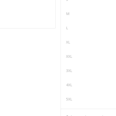
M
L
XL
XXL
3XL
4XL
5XL