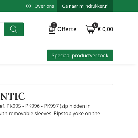
Over ons
Ga naar mijndrukker.nl
0
0
€ 0,00
Offerte
Speciaal productverzoek
NTIC
ef. PK995 - PK996 - PK997 (zip hidden in
s with removable sleeves. Ripstop yoke on the