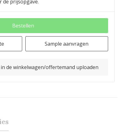
r de prijsopgave.
Bestellen
te
Sample aanvragen
o in de winkelwagen/offertemand uploaden
ies