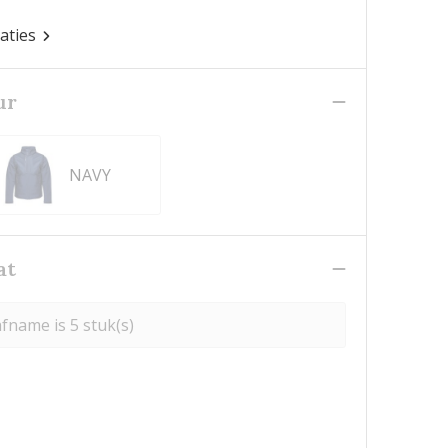
caties
ur
NAVY
at
fname is 5 stuk(s)