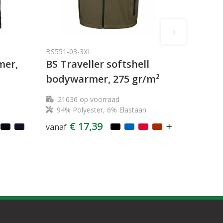
BS551-03-3XL
mer,
BS Traveller softshell
bodywarmer, 275 gr/m²
21036
op voorraad
94% Polyester, 6% Elastaan
€ 17,39
vanaf