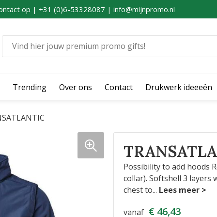
ontact op | +31 (0)6-53328087 | info@mijnpromo.nl
Trending
Over ons
Contact
Drukwerk ideeeën
NSATLANTIC
TRANSATLA
Possibility to add hoods R
collar). Softshell 3 layer
chest to
...
€ 46,43
vanaf