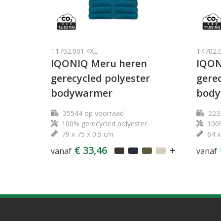
T1702.001.4XL
T4702.
IQONIQ Meru heren
IQON
gerecycled polyester
gerec
bodywarmer
body
35544
op voorraad
223
100% gerecycled polyester
100%
79 x 75 x 0.5 cm
64 x
€ 33,46
vanaf
vanaf