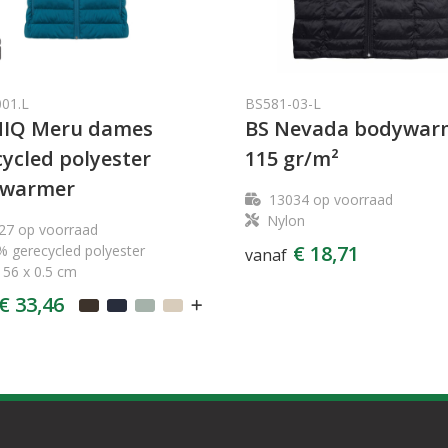
001.L
BS581-03-L
IQ Meru dames
BS Nevada bodywar
ycled polyester
115 gr/m²
warmer
13034
op voorraad
Nylon
27
op voorraad
€ 18,71
 gerecycled polyester
vanaf
 56 x 0.5 cm
€ 33,46