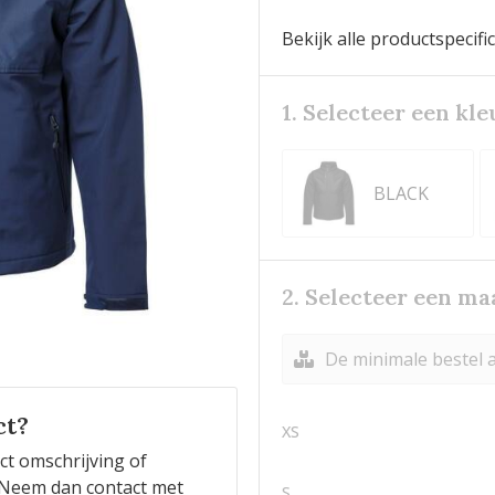
Bekijk alle productspecifi
1. Selecteer een kle
BLACK
2. Selecteer een ma
De minimale bestel a
ct?
XS
ct omschrijving of
n? Neem dan contact met
S