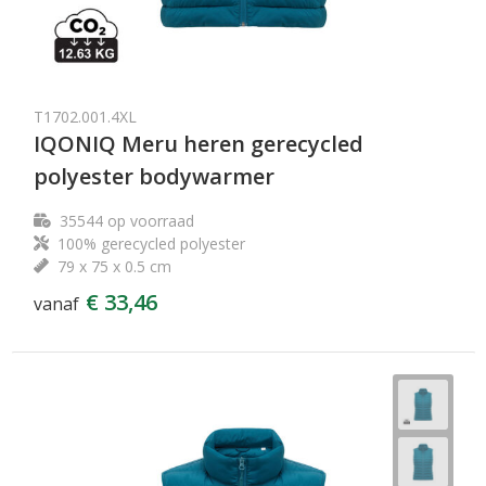
T1702.001.4XL
IQONIQ Meru heren gerecycled
polyester bodywarmer
35544
op voorraad
100% gerecycled polyester
79 x 75 x 0.5 cm
€ 33,46
vanaf