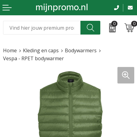
0
0
Kerst
Relatiegeschenken
Home
Kleding en caps
Bodywarmers
Sinterklaas
Kleding & caps
Vespa - RPET bodywarmer
Voetbal, EK en WK
Sportkleding
Werkkleding
Tassen en reizen
Beurs en evenementen
Bloemen en planten