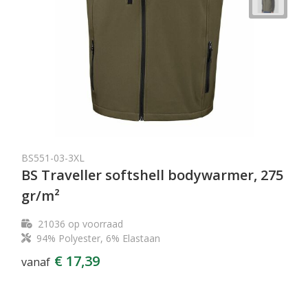
BS551-03-3XL
BS Traveller softshell bodywarmer, 275
gr/m²
21036
op voorraad
94% Polyester, 6% Elastaan
€ 17,39
vanaf