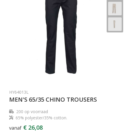
HY64013L
MEN'S 65/35 CHINO TROUSERS
200
op voorraad
65% polyester/35% cotton.
€ 26,08
vanaf