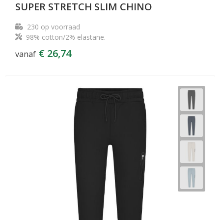
SUPER STRETCH SLIM CHINO
230
op voorraad
98% cotton/2% elastane.
€ 26,74
vanaf