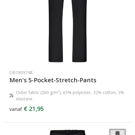
DB1809748
Men's 5-Pocket-Stretch-Pants
Outer fabric (260 g/m²): 65% polyester, 32% cotton, 3%
elastane
€ 21,95
vanaf