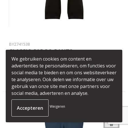
BY2741538
CLASSIC CARGO PANTS
We gebruiken cookies om content en
494
op voorraad
advertenties te personaliseren, om functies voor
100% cotton.
social media te bieden en om ons websiteverkeer
€ 34,64
vanaf
te analyseren. Ook delen we informatie over uw
gebruik van onze site met onze partners voor
social media, adverteren en analyse.
Weigeren