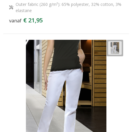
Outer fabric (260 g/m²): 65% polyester, 32% cotton, 3%
elastane
€ 21,95
vanaf