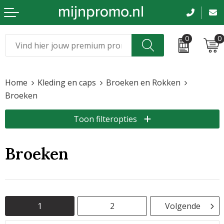
0
0
Kerst
Relatiegeschenken
Home
Kleding en caps
Broeken en Rokken
Sinterklaas
Kleding & caps
Broeken
Voetbal, EK en WK
Sportkleding
Toon filteropties
Werkkleding
Broeken
Tassen en reizen
Beurs en evenementen
1
2
Volgende
Bloemen en planten