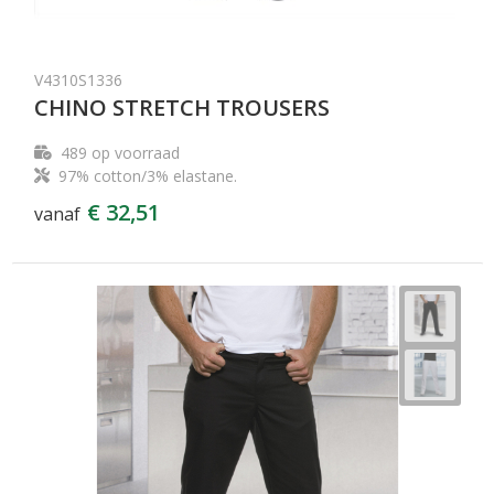
V4310S1336
CHINO STRETCH TROUSERS
489
op voorraad
97% cotton/3% elastane.
€ 32,51
vanaf