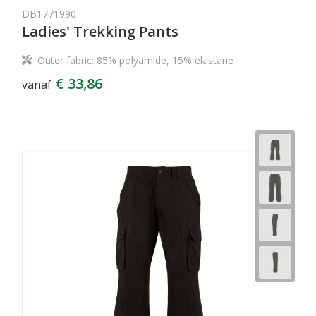
DB1771990
Ladies' Trekking Pants
Outer fabric: 85% polyamide, 15% elastane
€ 33,86
vanaf