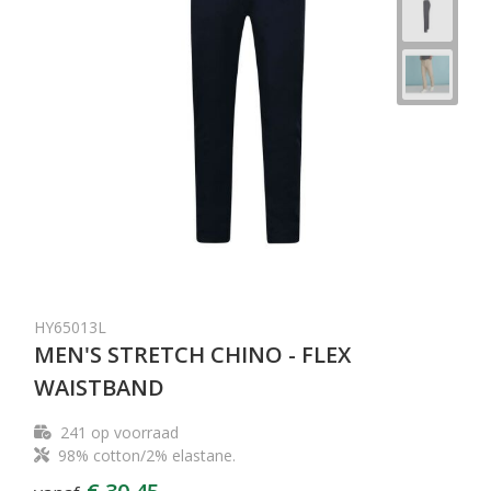
HY65013L
MEN'S STRETCH CHINO - FLEX
WAISTBAND
241
op voorraad
98% cotton/2% elastane.