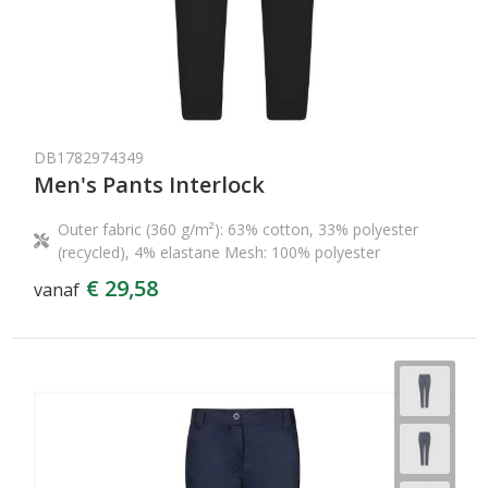
DB1782974349
Men's Pants Interlock
Outer fabric (360 g/m²): 63% cotton, 33% polyester
(recycled), 4% elastane Mesh: 100% polyester
€ 29,58
vanaf