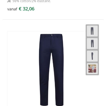
98% cotton/2% elastane.
€ 32,06
vanaf