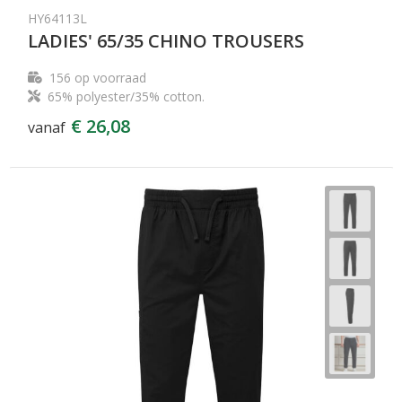
HY64113L
LADIES' 65/35 CHINO TROUSERS
156
op voorraad
65% polyester/35% cotton.
€ 26,08
vanaf