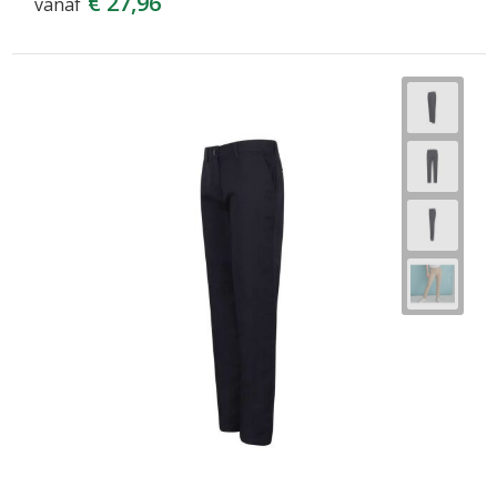
€ 27,96
vanaf