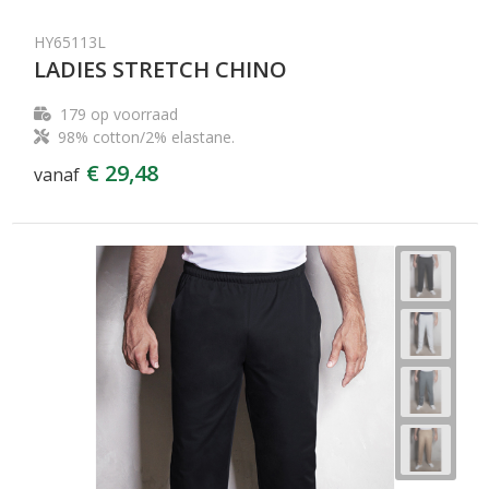
HY65113L
LADIES STRETCH CHINO
179
op voorraad
98% cotton/2% elastane.
€ 29,48
vanaf