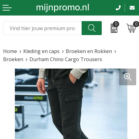
0
0
Kerst
Relatiegeschenken
Home
Kleding en caps
Broeken en Rokken
Sinterklaas
Kleding & caps
Broeken
Durham Chino Cargo Trousers
Voetbal, EK en WK
Sportkleding
Werkkleding
Tassen en reizen
Beurs en evenementen
Bloemen en planten