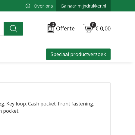
Over ons
Ga naar mijndrukker.nl
0
0
€ 0,00
Offerte
Speciaal productverzoek
leg. Key loop. Cash pocket. Front fastening.
h pocket.