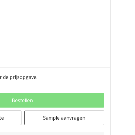
r de prijsopgave.
Bestellen
te
Sample aanvragen