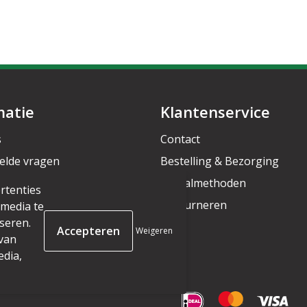
matie
Klantenservice
s
Contact
elde vragen
Bestelling & Bezorging
rief
Betaalmethoden
rtenties
Retourneren
 media te
seren.
Weigeren
 van
edia,