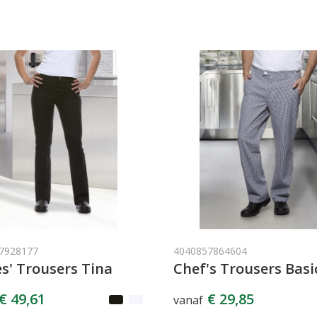
7928177
4040857864604
s' Trousers Tina
Chef's Trousers Basi
€ 49,61
€ 29,85
vanaf