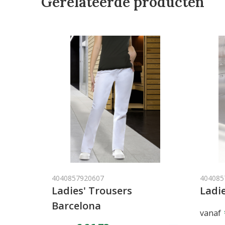
Gerelateerde producten
4040857920607
404085
Ladies' Trousers
Ladie
Barcelona
vanaf