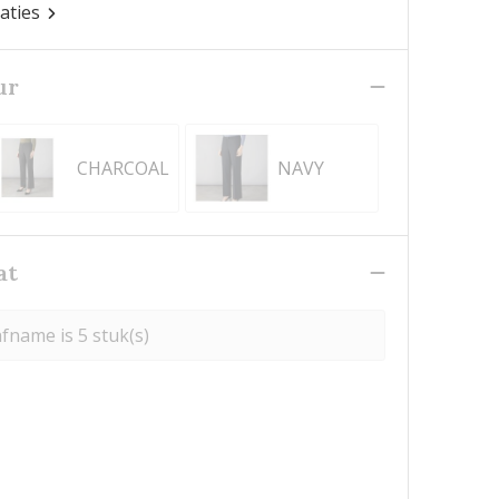
caties
ur
CHARCOAL
NAVY
at
fname is 5 stuk(s)