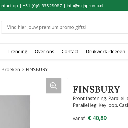
ontact op | +31 (0)6-53328087 | info@mijnpromo.nl
Trending
Over ons
Contact
Drukwerk ideeeën
Broeken
FINSBURY
FINSBURY
Front fastening. Parallel 
Parallel leg. Key loop. Cas
€ 40,89
vanaf