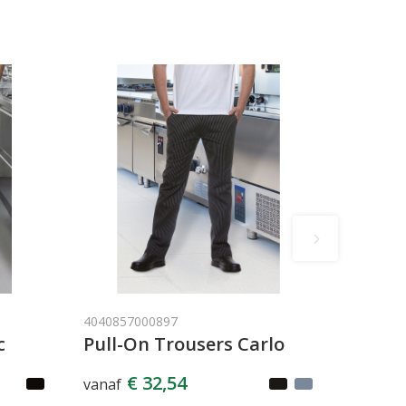
4040857000897
c
Pull-On Trousers Carlo
€ 32,54
vanaf