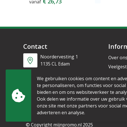
€ 26,73
vanaf
Contact
Infor
Noordervesting 1
Over on
1135 CL Edam
Veelgest
Nieuwsb
+31 6 53328087
We gebruiken cookies om content en adve
te personaliseren, om functies voor social
bieden en om ons websiteverkeer te analy
info@mijnpromo.nl
Ook delen we informatie over uw gebruik
onze site met onze partners voor social m
adverteren en analyse.
© Copyright mijnpromo.nl 2025